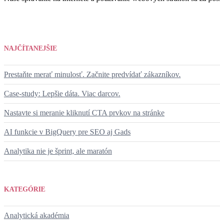
NAJČÍTANEJŠIE
Prestaňte merať minulosť. Začnite predvídať zákazníkov.
Case-study: Lepšie dáta. Viac darcov.
Nastavte si meranie kliknutí CTA prvkov na stránke
AI funkcie v BigQuery pre SEO aj Gads
Analytika nie je šprint, ale maratón
KATEGÓRIE
Analytická akadémia