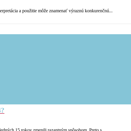
interpretácia a použitie môže znamenať výraznú konkurenčnú...
4?
ledných 15 rokov zmenili razantným spôsobom. Preto s...