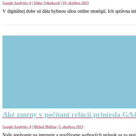
Google Analytics 4
|
Július Selnekovič
|
19. októbra 2023
V digitálnej dobe sú dáta hybnou silou online stratégií. Ich správna 
Aké zmeny v počítaní relácií priniesla GA
Google Analytics 4
|
Michal Molčan
|
5. októbra 2023
Naše správanie na internete a používanie webových stránok sa za pos