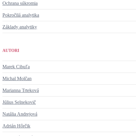
Ochrana súkromia
Pokročilá analytika
Základy analytiky
AUTORI
Marek Cibuľa
Michal Molčan
Marianna Trteková
Július Selnekovič
Natália Andrejová
Adrián Hôrčik