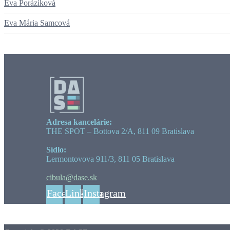
Eva Poráziková
Eva Mária Samcová
Adresa kancelárie:
THE SPOT – Bottova 2/A, 811 09 Bratislava
Sídlo:
Lermontovova 911/3, 811 05 Bratislava
cibula@dase.sk
Facebook
Linkedin
Instagram