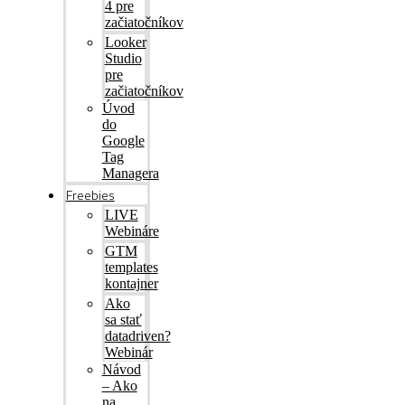
4 pre
začiatočníkov
Looker
Studio
pre
začiatočníkov
Úvod
do
Google
Tag
Managera
Freebies
LIVE
Webináre
GTM
templates
kontajner
Ako
sa stať
datadriven?
Webinár
Návod
– Ako
na