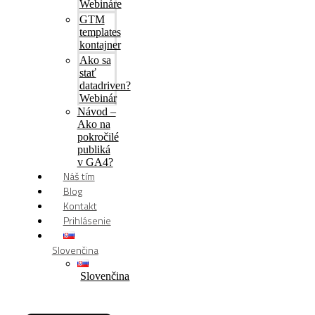
Webináre
GTM
templates
kontajner
Ako sa
stať
datadriven?
Webinár
Návod –
Ako na
pokročilé
publiká
v GA4?
Náš tím
Blog
Kontakt
Prihlásenie
Slovenčina
Slovenčina