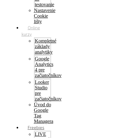
testovanie
Nastavenie
Cookie
lišty
Online
kurzy
Kompletné
základy
analytiky
Google
Analytics
4 pre
začiatočníkov
Looker
Studio
pre
začiatočníkov
Úvod do
Google
Tag
Managera
Freebies
LIVE