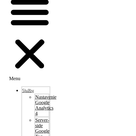
Menu
Služby
Nastavenie
Google
Analytics
4
Server-
side
Google