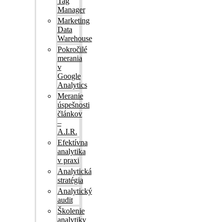
Tag
Manager
Marketing
Data
Warehouse
Pokročilé
merania
v
Google
Analytics
Meranie
úspešnosti
článkov
–
A.I.R.
Efektívna
analytika
v praxi
Analytická
stratégia
Analytický
audit
Školenie
analytiky