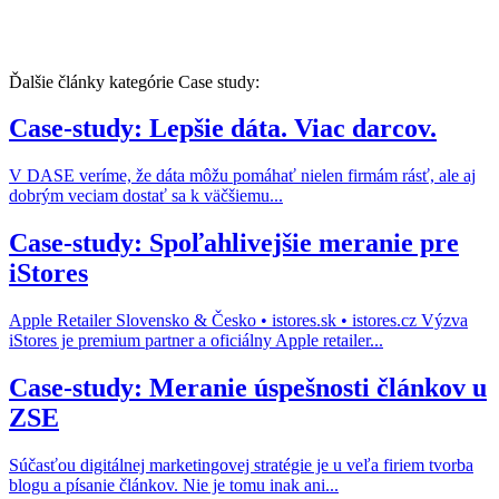
Ďalšie články kategórie Case study:
Case-study: Lepšie dáta. Viac darcov.
V DASE veríme, že dáta môžu pomáhať nielen firmám rásť, ale aj
dobrým veciam dostať sa k väčšiemu...
Case-study: Spoľahlivejšie meranie pre
iStores
Apple Retailer Slovensko & Česko • istores.sk • istores.cz Výzva
iStores je premium partner a oficiálny Apple retailer...
Case-study: Meranie úspešnosti článkov u
ZSE
Súčasťou digitálnej marketingovej stratégie je u veľa firiem tvorba
blogu a písanie článkov. Nie je tomu inak ani...