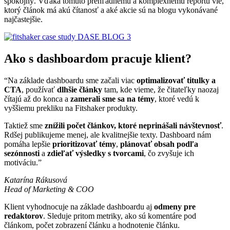
spokojný. Vďaka tomuto prehľadnému a komplexnému reportu vie,
ktorý článok má akú čítanosť a aké akcie sú na blogu vykonávané
najčastejšie.
Ako s dashboardom pracuje klient?
“Na základe dashboardu sme začali viac
optimalizovať titulky a
CTA
, používať
dlhšie články
tam, kde vieme, že čitateľky naozaj
čítajú až do konca a
zamerali sme sa na témy
, ktoré vedú k
vyššiemu prekliku na Fitshaker produkty.
Taktiež sme
znížili počet článkov, ktoré neprinášali návštevnosť
.
Rdšej publikujeme menej, ale kvalitnejšie texty. Dashboard nám
pomáha lepšie
prioritizovať témy
,
plánovať obsah podľa
sezónnosti
a
zdieľať výsledky s tvorcami
, čo zvyšuje ich
motiváciu.”
Katarína Rákusová
Head of Marketing & COO
Klient vyhodnocuje na základe dashboardu aj
odmeny pre
redaktorov
. Sleduje pritom metriky, ako sú komentáre pod
článkom, počet zobrazení článku a hodnotenie článku.