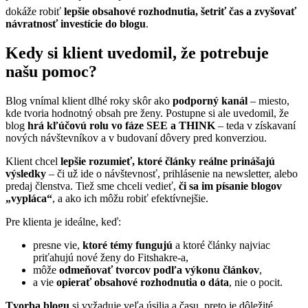
dokáže robiť
lepšie obsahové rozhodnutia, šetriť čas a zvyšovať
návratnosť investície do blogu
.
Kedy si klient uvedomil, že potrebuje
našu pomoc?
Blog vnímal klient dlhé roky skôr ako
podporný kanál
– miesto,
kde tvoria hodnotný obsah pre ženy. Postupne si ale uvedomil, že
blog
hrá kľúčovú rolu vo fáze SEE a THINK
– teda v získavaní
nových návštevníkov a v budovaní dôvery pred konverziou.
Klient chcel
lepšie rozumieť, ktoré články reálne prinášajú
výsledky
– či už ide o návštevnosť, prihlásenie na newsletter, alebo
predaj členstva. Tiež sme chceli vedieť,
či sa im písanie blogov
„vypláca“
, a ako ich môžu robiť efektívnejšie.
Pre klienta je ideálne, keď:
presne vie,
ktoré témy fungujú
a ktoré články najviac
priťahujú nové ženy do Fitshakre-a,
môže
odmeňovať tvorcov podľa výkonu článkov
,
a vie
opierať obsahové rozhodnutia o dáta
, nie o pocit.
Tvorba blogu
si vyžaduje veľa úsilia a času, preto je dôležité