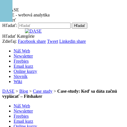
Hore
DASE - webová analytika
Zavrieť
Hľadať:
Hľadať
Hľadať
Kategórie
Zdieľaj:
Facebook share
Tweet
Linkedin share
Náš Web
Newsletter
Freebies
Email kurz
Online kurzy
Slovník
Wiki
DASE
>
Blog
>
Case study
>
Case-study: Keď sa dáta začnú
vyplácať – Fitshaker
Náš Web
Newsletter
Freebies
Email kurz
Online kurzy