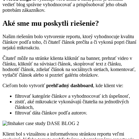
vedieť blog správne vyhodnocovať a prispôsobovať jeho obsah
potrebám zákazníkov.
Aké sme mu poskytli riešenie?
Našim riešením bolo vytvorenie reportu, ktorý vyhodnocuje kvalitu
článkov podľa toho, či čitateľ článok prečíta a či vykoná popri čítaní
nejakú mikroakciu.
Čitateľ môže na stránke klienta kliknúť na banner, prehrať video v
článku, kliknúť na súvisiaci článok, skopírovať text z článku,
hodnotiť článok, zdielať článok na sociálnych sietiach, komentovať,
vytlačiť článok alebo si pozrieť galériu obrázkov.
Cieľom bolo vytvoriť
prehľadný dashboard
, kde klient vie:
filtrovať kategórie článkov a vyhodnocovať ich úspešnosť,
zistiť, aké mikroakcie vykonávajú čitatelia na jednotlivých
článkoch,
filtrovať dáta článkov podľa autorov.
Klient bol s vizuálnou a informatívnou stránkou reportu veľmi