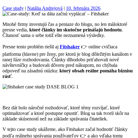
Case study
|
Natália Andrejová
|
10. februára 2026
Mnohé firmy investujú čas a peniaze do blogu, no len máloktoré
presne vedia,
ktoré články im skutočne prinášajú hodnotu
.
Čítanosť sama o sebe totiž ešte neznamená výsledky.
Presne tento problém riešil aj
Fitshaker
👉 online cvičiaca
platforma (hlavne) pre ženy, pre ktorú je blog dôležitým kanálom v
ranej fáze rozhodovania. Články dlhodobo priťahovali nové
návštevníčky a budovali dôveru pred nákupom, no chýbala
odpoveď na zásadnú otázku:
ktorý obsah reálne pomáha biznisu
rásť
.
Bez dát bolo náročné rozhodovať, ktoré témy rozvíjať, ktoré
optimalizovať a ktoré postupne opustiť. Blog sa tak tvoril skôr na
základe skúseností než na základe správania čitateliek.
V tejto case study ukážeme, ako Fitshaker začal hodnotiť články
podľa reálneho správania používateľov 👉 a ako vďaka tomu