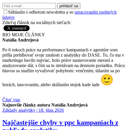
prihlásiť sa
Súhlasím s odberom newslettra a so
spracovaním osobných
údajov
Zdieľaj článok na sociálnych sieťach:
BIO
MOJE ČLÁNKY
Natália Andrejová
Po 6 rokoch práce na performance kampaniach v agentúre som
prišla prehlbovať svoje znalosti z analytiky do DASE. To, čo ma v
marketingu bavilo najviac, bolo práve nastavovanie meraní a
analyzovanie dát, s čím sa tu stretávam na dennom poriadku. Prácu
hlavou sa snažím vyvažovať pohybom: venčením, túlaním sa po
horách, tancovaním, alebo skúšaním stojok kade tade
Čítať viac
Najnovšie články autora Natália Andrejová
Základy analytiky |
18. júna 2026
Najčastejšie chyby v ppc kampaniach z