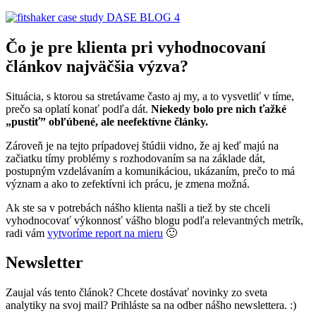
Čo je pre klienta pri vyhodnocovaní
článkov najväčšia výzva?
Situácia, s ktorou sa stretávame často aj my, a to vysvetliť v tíme,
prečo sa oplatí konať podľa dát.
Niekedy bolo pre nich ťažké
„pustiť” obľúbené, ale neefektívne články.
Zároveň je na tejto prípadovej štúdii vidno, že aj keď majú na
začiatku tímy problémy s rozhodovaním sa na základe dát,
postupným vzdelávaním a komunikáciou, ukázaním, prečo to má
význam a ako to zefektívni ich prácu, je zmena možná.
Ak ste sa v potrebách nášho klienta našli a tiež by ste chceli
vyhodnocovať výkonnosť vášho blogu podľa relevantných metrík,
radi vám
vytvoríme report na mieru
🙂
Newsletter
Zaujal vás tento článok? Chcete dostávať novinky zo sveta
analytiky na svoj mail? Prihláste sa na odber nášho newslettera. :)