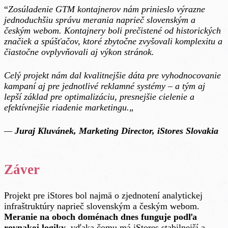
“
Zosúladenie GTM kontajnerov nám prinieslo výrazne
jednoduchšiu správu merania naprieč slovenským a
českým webom. Kontajnery boli prečistené od historických
značiek a spúšťačov, ktoré zbytočne zvyšovali komplexitu a
čiastočne ovplyvňovali aj výkon stránok.
Celý projekt nám dal kvalitnejšie dáta pre vyhodnocovanie
kampaní aj pre jednotlivé reklamné systémy – a tým aj
lepší základ pre optimalizáciu, presnejšie cielenie a
efektívnejšie riadenie marketingu.
„
—
Juraj Kluvánek, Marketing Director, iStores Slovakia
Záver
Projekt pre iStores bol najmä o zjednotení analytickej
infraštruktúry naprieč slovenským a českým webom.
Meranie na oboch doménach dnes funguje podľa
rovnakej logiky
, vďaka čomu má iStores stabilnejší a