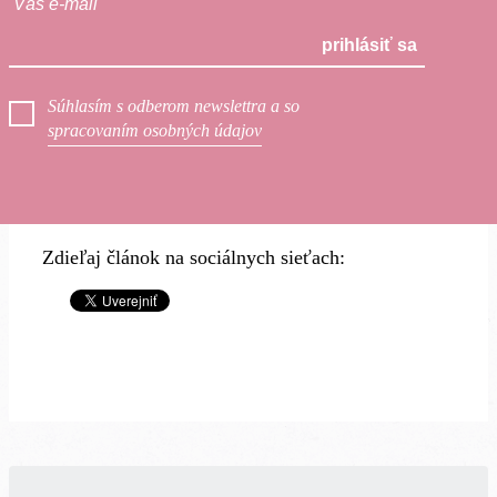
prihlásiť sa
Súhlasím s odberom newslettra a so
spracovaním osobných údajov
Zdieľaj článok na sociálnych sieťach: