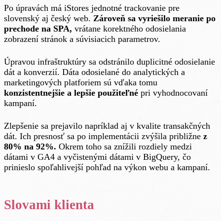
Po úpravách má iStores jednotné trackovanie pre
slovenský aj český web.
Zároveň sa vyriešilo meranie po
prechode na SPA,
vrátane korektného odosielania
zobrazení stránok a súvisiacich parametrov.
Úpravou infraštruktúry sa odstránilo duplicitné odosielanie
dát a konverzií. Dáta odosielané do analytických a
marketingových platforiem sú vďaka tomu
konzistentnejšie a lepšie použiteľné
pri vyhodnocovaní
kampaní.
Zlepšenie sa prejavilo napríklad aj v kvalite transakčných
dát. Ich presnosť sa po implementácii zvýšila približne
z
80% na 92%.
Okrem toho sa znížili rozdiely medzi
dátami v GA4 a vyčistenými dátami v BigQuery, čo
prinieslo spoľahlivejší pohľad na výkon webu a kampaní.
Slovami klienta