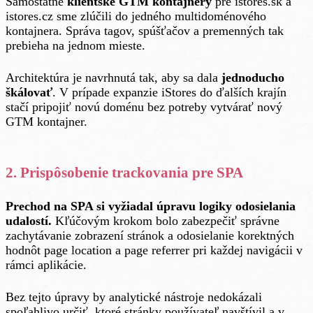
Samostatné
klientské GTM kontajnery
pre istores.sk a
istores.cz sme zlúčili do jedného multidoménového
kontajnera. Správa tagov, spúšťačov a premenných tak
prebieha na jednom mieste.
Architektúra je navrhnutá tak, aby sa dala
jednoducho
škálovať
. V prípade expanzie iStores do ďalších krajín
stačí pripojiť novú doménu bez potreby vytvárať nový
GTM kontajner.
2. Prispôsobenie trackovania pre SPA
Prechod na SPA si vyžiadal úpravu logiky odosielania
udalostí.
Kľúčovým krokom bolo zabezpečiť správne
zachytávanie zobrazení stránok a odosielanie korektných
hodnôt page location a page referrer pri každej navigácii v
rámci aplikácie.
Bez tejto úpravy by analytické nástroje nedokázali
spoľahlivo určiť, ktoré stránky používateľ navštívil a v