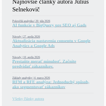
Najnovšie články autora Július
Selnekovič
Pokročilá analytika |
20. júla 2026
AI funkcie v BigQuery pre SEO aj Gads
Návody |
27. apríla 2026
Aktualizácia nastavenia consentu v Google
Analytics a Google Ads
Návody |
10. apríla 2026
Prestaňte merať minulosť. Začnite
predvídať zákazníkov.
Základy analytiky |
4. marca 2026
RFM a RFE analýza: Jednoduchý spôsob,
ako segmentovať zákazníkov
Všetky články autora