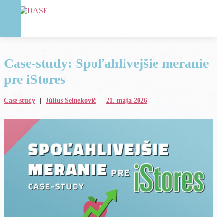
Case-study: Spoľahlivejšie meranie
pre iStores
Case study
|
Július Selnekovič
|
21. mája 2026