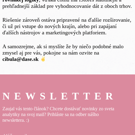
prehľadnejší základ pre vyhodnocovanie dát z oboch trhov.
Riešenie zároveň ostáva pripravené na ďalšie rozširovanie,
či už pri vstupe do nových krajín, alebo pri zapájaní
ďalších nástrojov a marketingových platforiem.
A samozrejme, ak si myslíte že by niečo podobné malo
zmysel aj pre vás, pokojne sa nám ozvite na
cibula@dase.sk
NEWSLETTER
Zaujal vás tento článok? Chcete dostávať novinky zo sveta
analytiky na svoj mail? Prihláste sa na odber nášho
newslettera. :)