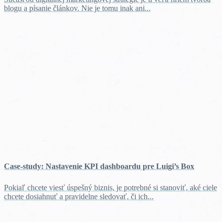
blogu a písanie článkov. Nie je tomu inak ani...
Case-study: Nastavenie KPI dashboardu pre Luigi’s Box
Pokiaľ chcete viesť úspešný biznis, je potrebné si stanoviť, aké ciele
chcete dosiahnuť a pravidelne sledovať, či ich...