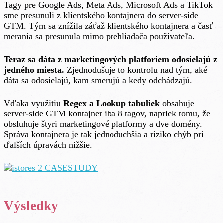
Tagy pre Google Ads, Meta Ads, Microsoft Ads a TikTok
sme presunuli z klientského kontajnera do server-side
GTM. Tým sa znížila záťaž klientského kontajnera a časť
merania sa presunula mimo prehliadača používateľa.
Teraz sa dáta z marketingových platforiem odosielajú z
jedného miesta.
Zjednodušuje to kontrolu nad tým, aké
dáta sa odosielajú, kam smerujú a kedy odchádzajú.
Vďaka využitiu
Regex a Lookup tabuliek
obsahuje
server-side GTM kontajner iba 8 tagov, napriek tomu, že
obsluhuje štyri marketingové platformy a dve domény.
Správa kontajnera je tak jednoduchšia a riziko chýb pri
ďalších úpravách nižšie.
Výsledky