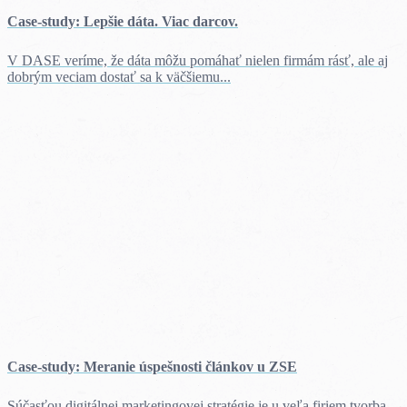
Case-study: Lepšie dáta. Viac darcov.
V DASE veríme, že dáta môžu pomáhať nielen firmám rásť, ale aj
dobrým veciam dostať sa k väčšiemu...
Case-study: Meranie úspešnosti článkov u ZSE
Súčasťou digitálnej marketingovej stratégie je u veľa firiem tvorba