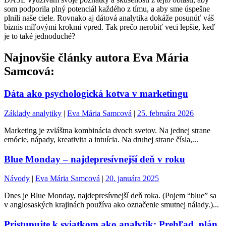
som podporila plný potenciál každého z tímu, a aby sme úspešne
plnili naše ciele. Rovnako aj dátová analytika dokáže posunúť váš
biznis míľovými krokmi vpred. Tak prečo nerobiť veci lepšie, keď
je to také jednoduché?
Najnovšie články autora Eva Mária
Samcová:
Dáta ako psychologická kotva v marketingu
Základy analytiky
|
Eva Mária Samcová
|
25. februára 2026
Marketing je zvláštna kombinácia dvoch svetov. Na jednej strane
emócie, nápady, kreativita a intuícia. Na druhej strane čísla,...
Blue Monday – najdepresívnejší deň v roku
Návody
|
Eva Mária Samcová
|
20. januára 2025
Dnes je Blue Monday, najdepresívnejší deň roka. (Pojem “blue” sa
v anglosaských krajinách používa ako označenie smutnej nálady.)...
Pristupujte k sviatkom ako analytik: Prehľad, plán