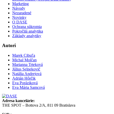
Marketing
Návody
Nezaradené
Novinky
O DASE
Ochrana súkromia
Pokročilá analytika
Základy analytiky
Autori
Marek Cibuľa
Michal Molčan
Marianna Trteková
Július Selnekovič
Natália Andrejová
Adrián Hôrčik
Eva Poráziková
Eva Mária Samcová
Adresa kancelárie:
THE SPOT – Bottova 2/A, 811 09 Bratislava