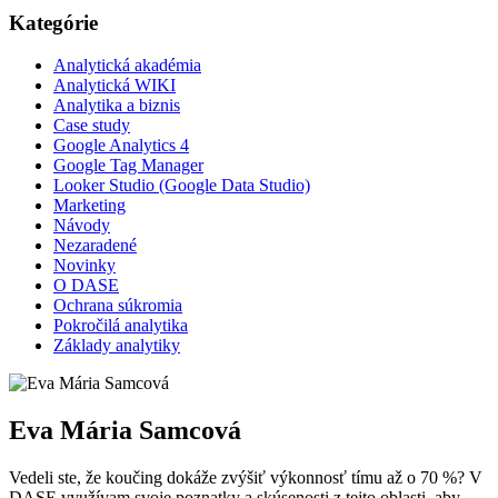
Kategórie
Analytická akadémia
Analytická WIKI
Analytika a biznis
Case study
Google Analytics 4
Google Tag Manager
Looker Studio (Google Data Studio)
Marketing
Návody
Nezaradené
Novinky
O DASE
Ochrana súkromia
Pokročilá analytika
Základy analytiky
Eva Mária Samcová
Vedeli ste, že koučing dokáže zvýšiť výkonnosť tímu až o 70 %? V
DASE využívam svoje poznatky a skúsenosti z tejto oblasti, aby