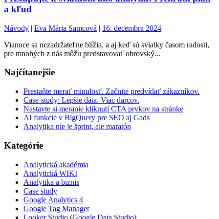
a kľud
Návody
|
Eva Mária Samcová
|
16. decembra 2024
Vianoce sa nezadržateľne blížia, a aj keď sú sviatky časom radosti,
pre mnohých z nás môžu predstavovať obrovský...
Najčítanejšie
Prestaňte merať minulosť. Začnite predvídať zákazníkov.
Case-study: Lepšie dáta. Viac darcov.
Nastavte si meranie kliknutí CTA prvkov na stránke
AI funkcie v BigQuery pre SEO aj Gads
Analytika nie je šprint, ale maratón
Kategórie
Analytická akadémia
Analytická WIKI
Analytika a biznis
Case study
Google Analytics 4
Google Tag Manager
Looker Studio (Google Data Studio)