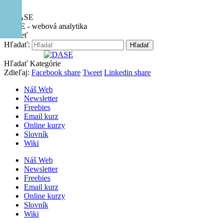
Hore
DASE - webová analytika
Zavrieť
Hľadať:
Hľadať
Hľadať
Kategórie
Zdieľaj:
Facebook share
Tweet
Linkedin share
Náš Web
Newsletter
Freebies
Email kurz
Online kurzy
Slovník
Wiki
Náš Web
Newsletter
Freebies
Email kurz
Online kurzy
Slovník
Wiki