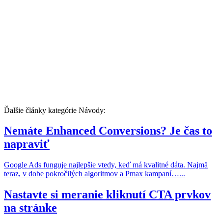
Ďalšie články kategórie Návody:
Nemáte Enhanced Conversions? Je čas to
napraviť
Google Ads funguje najlepšie vtedy, keď má kvalitné dáta. Najmä
teraz, v dobe pokročilých algoritmov a Pmax kampaní…...
Nastavte si meranie kliknutí CTA prvkov
na stránke