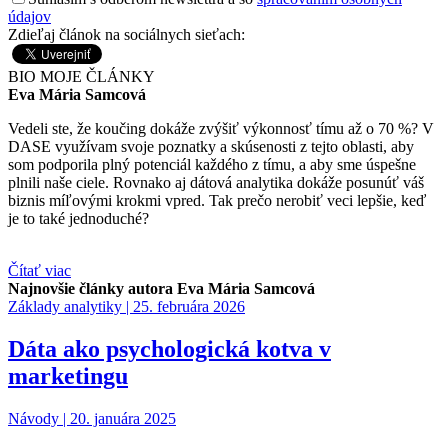
údajov
Zdieľaj článok na sociálnych sieťach:
BIO
MOJE ČLÁNKY
Eva Mária Samcová
Vedeli ste, že koučing dokáže zvýšiť výkonnosť tímu až o 70 %? V
DASE využívam svoje poznatky a skúsenosti z tejto oblasti, aby
som podporila plný potenciál každého z tímu, a aby sme úspešne
plnili naše ciele. Rovnako aj dátová analytika dokáže posunúť váš
biznis míľovými krokmi vpred. Tak prečo nerobiť veci lepšie, keď
je to také jednoduché?
Čítať viac
Najnovšie články autora Eva Mária Samcová
Základy analytiky |
25. februára 2026
Dáta ako psychologická kotva v
marketingu
Návody |
20. januára 2025