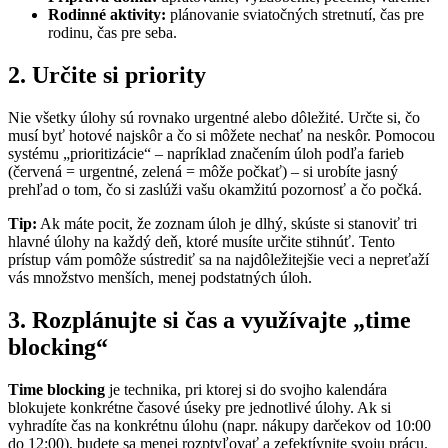
Rodinné aktivity:
plánovanie sviatočných stretnutí, čas pre
rodinu, čas pre seba.
2. Určite si priority
Nie všetky úlohy sú rovnako urgentné alebo dôležité. Určte si, čo
musí byť hotové najskôr a čo si môžete nechať na neskôr. Pomocou
systému „prioritizácie“ – napríklad značením úloh podľa farieb
(červená = urgentné, zelená = môže počkať) – si urobíte jasný
prehľad o tom, čo si zaslúži vašu okamžitú pozornosť a čo počká.
Tip:
Ak máte pocit, že zoznam úloh je dlhý, skúste si stanoviť tri
hlavné úlohy na každý deň, ktoré musíte určite stihnúť. Tento
prístup vám pomôže sústrediť sa na najdôležitejšie veci a nepreťaží
vás množstvo menších, menej podstatných úloh.
3. Rozplánujte si čas a využívajte „time
blocking“
Time blocking
je technika, pri ktorej si do svojho kalendára
blokujete konkrétne časové úseky pre jednotlivé úlohy. Ak si
vyhradíte čas na konkrétnu úlohu (napr. nákupy darčekov od 10:00
do 12:00), budete sa menej rozptyľovať a zefektívnite svoju prácu.