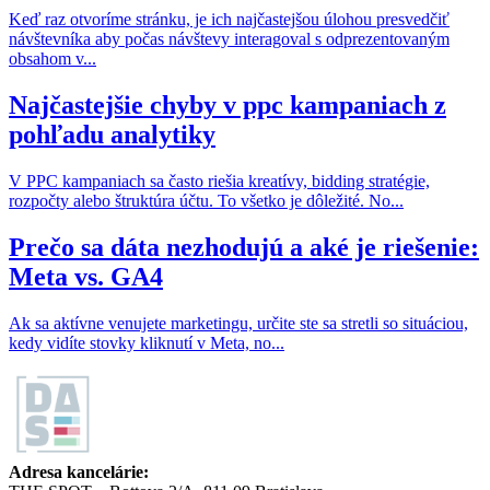
Keď raz otvoríme stránku, je ich najčastejšou úlohou presvedčiť
návštevníka aby počas návštevy interagoval s odprezentovaným
obsahom v...
Najčastejšie chyby v ppc kampaniach z
pohľadu analytiky
V PPC kampaniach sa často riešia kreatívy, bidding stratégie,
rozpočty alebo štruktúra účtu. To všetko je dôležité. No...
Prečo sa dáta nezhodujú a aké je riešenie:
Meta vs. GA4
Ak sa aktívne venujete marketingu, určite ste sa stretli so situáciou,
kedy vidíte stovky kliknutí v Meta, no...
Adresa kancelárie: