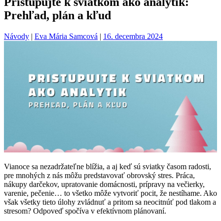
Pristupujte k sviatkom ako analytik:
Prehľad, plán a kľud
Návody
|
Eva Mária Samcová
|
16. decembra 2024
Vianoce sa nezadržateľne blížia, a aj keď sú sviatky časom radosti,
pre mnohých z nás môžu predstavovať obrovský stres. Práca,
nákupy darčekov, upratovanie domácnosti, prípravy na večierky,
varenie, pečenie… to všetko môže vytvoriť pocit, že nestíhame. Ako
však všetky tieto úlohy zvládnuť a pritom sa neocitnúť pod tlakom a
stresom? Odpoveď spočíva v efektívnom plánovaní.