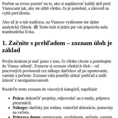
Poďme sa rovno pozrieť na to, ako si naplánovať každý deň pred
Vianocami tak, aby ste stihli všetko, čo je potrebné, a zároveň sa
vyhli preťaženiu.
Ako už je u nás tradíciou, na Vianoce vydávame nie úplne
analytický článok. 😅 Tento krát si jeden pre vás pripravila naša
teamleaderka Evka.
1. Začnite s prehľadom – zoznam úloh je
základ
Prvým krokom je mať jasno v tom, čo všetko chcete a potrebujete
do Vianoc stihnúť. Zostavte si zoznam všetkých úloh – od
pracovných povinností cez nákupy darčekov až po upratovanie,
varenie a pečenie. Zoznam vám pomôže získať prehľad a zníži
úzkosť z neorganizovanosti.
Rozdeľte tento zoznam do viacerých kategórií, napríklad:
Práca:
dokončiť projekty, odpovedať na e-maily, príprava
prezentácií.
Nákupy:
darčeky pre rodinu, vianočné dekorácie, potraviny
na večeru.
Príprava domu:
upratovanie, vyzdobenie, pečenie, varenie.