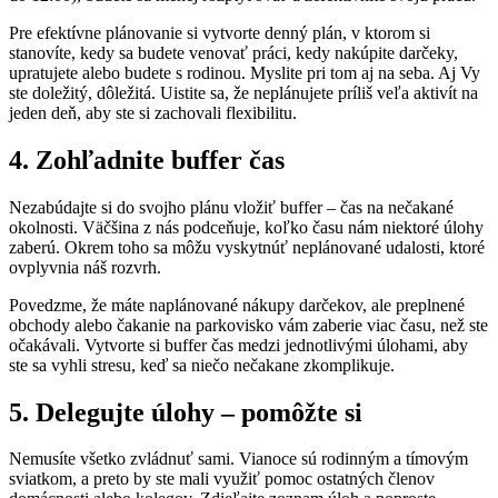
Pre efektívne plánovanie si vytvorte denný plán, v ktorom si
stanovíte, kedy sa budete venovať práci, kedy nakúpite darčeky,
upratujete alebo budete s rodinou. Myslite pri tom aj na seba. Aj Vy
ste doležitý, dôležitá. Uistite sa, že neplánujete príliš veľa aktivít na
jeden deň, aby ste si zachovali flexibilitu.
4. Zohľadnite buffer čas
Nezabúdajte si do svojho plánu vložiť buffer – čas na nečakané
okolnosti. Väčšina z nás podceňuje, koľko času nám niektoré úlohy
zaberú. Okrem toho sa môžu vyskytnúť neplánované udalosti, ktoré
ovplyvnia náš rozvrh.
Povedzme, že máte naplánované nákupy darčekov, ale preplnené
obchody alebo čakanie na parkovisko vám zaberie viac času, než ste
očakávali. Vytvorte si buffer čas medzi jednotlivými úlohami, aby
ste sa vyhli stresu, keď sa niečo nečakane zkomplikuje.
5. Delegujte úlohy – pomôžte si
Nemusíte všetko zvládnuť sami. Vianoce sú rodinným a tímovým
sviatkom, a preto by ste mali využiť pomoc ostatných členov