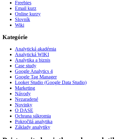
Freebies
Email kurz
Online kurzy
Slovník
Wiki
Kategórie
Analytická akadémia
Analytická WIKI
Analytika a biznis
Case study
Google Analytics 4
Google Tag Manager
Looker Studio (Google Data Studio)
Marketing
Návody
Nezaradené
Novinky
O DASE
Ochrana súkromia
Pokročilá analytika
Základy analytiky