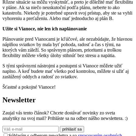
Rôzne situácie sa môžu vyskytnúť, a preto je dôležité mať flexibilitu
v pláne. Ak sa niečo neuskutoční podľa plánu, neberte to ako
katastrofu. Niekedy je potrebné upravit svoj prístup, aby ste sa vyhli
vyhoreniu a preťaženiu. Alebo mať jednoducho aj plán B.
Užite si Vianoce, nie len ich naplánovanie
Plánovanie pred Vianocami je kľúčové, ale nezabúdajte, že hlavnou
náplňou sviatkov by mala byť pohoda, radosť a čas s tými, na
ktorých vám záleží. So správnym plánom, prioritami a troškou
flexibility môžete všetky úlohy stihnúť bez stresu a napätia.
S tými správnymi nástrojmi a postupmi si Vianoce môžete užiť
naplno. A keď budete mať všetko pod kontrolou, môžete si užiť aj
zaslúžený oddych a radosť zo sviatkov.
Šťastné a pokojné Vianoce!
Newsletter
Zaujal vás tento článok? Chcete dostávať novinky zo sveta
analytiky na svoj mail? Prihláste sa na odber nášho newslettera. :)
prihlásiť sa
Súhlasím s odberom newslettra a so
spracovaním osobných