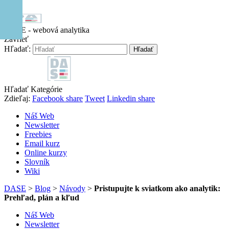
Hore
DASE - webová analytika
Zavrieť
Hľadať:
Hľadať
Hľadať
Kategórie
Zdieľaj:
Facebook share
Tweet
Linkedin share
Náš Web
Newsletter
Freebies
Email kurz
Online kurzy
Slovník
Wiki
DASE
>
Blog
>
Návody
>
Pristupujte k sviatkom ako analytik:
Prehľad, plán a kľud
Náš Web
Newsletter