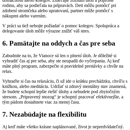
domácnosti alebo kolegov. Zdieľajte zoznam úloh a poproste
rodinu, aby sa podieľala na prípravách. Deti môžu pomôcť pri
zdobení stromčeka alebo upratovaní, partner môže pomôcť s
nákupmi alebo varením.
V práci sa tiež nebojte požiadať o pomoc kolegov. Spolupráca a
delegovanie úloh môže výrazne znížiť váš stres.
6. Pamätajte na oddych a čas pre seba
Zabudnite na to, že Vianoce sú len o plnení úloh. Je dôležité si
vyhradiť čas aj pre seba, aby ste neupadli do vyčerpania. Aj keď
máte plný program, zabezpečte si pravidelné prestávky a chvíle na
relax.
Vyhraďte si čas na relaxáciu, či už ide o krátku prechádzku, chvíľu s
knižkou, alebo meditáciu. Udržať si zdravý mentálny stav znamená,
že budete schopní lepšie riešiť úlohy a nebudete pod zbytočným
stresom. „Pripravený mozog“ je schopný pracovať efektívnejšie, a
tým pádom dosiahnete viac za menej času.
7. Nezabúdajte na flexibilitu
Aj keď máte všetko krásne naplánované, život je nepredvídateľný.