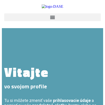
Vitajte
vo svojom profile
Tu si môžete zmeniť vaše
prihlasovacie údaje
a