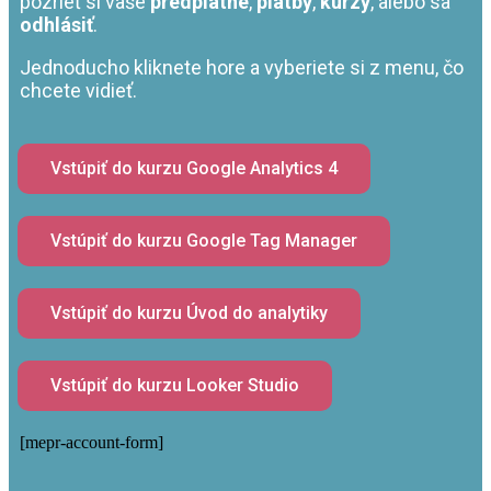
pozrieť si vaše
predplatné
,
platby
,
kurzy
, alebo sa
odhlásiť
.
Jednoducho kliknete hore a vyberiete si z menu, čo
chcete vidieť.
Vstúpiť do kurzu Google Analytics 4
Vstúpiť do kurzu Google Tag Manager
Vstúpiť do kurzu Úvod do analytiky
Vstúpiť do kurzu Looker Studio
[mepr-account-form]