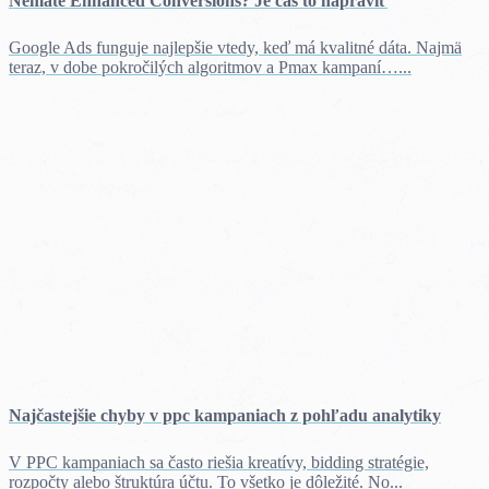
Nemáte Enhanced Conversions? Je čas to napraviť
Google Ads funguje najlepšie vtedy, keď má kvalitné dáta. Najmä
teraz, v dobe pokročilých algoritmov a Pmax kampaní…...
Najčastejšie chyby v ppc kampaniach z pohľadu analytiky
V PPC kampaniach sa často riešia kreatívy, bidding stratégie,
rozpočty alebo štruktúra účtu. To všetko je dôležité. No...