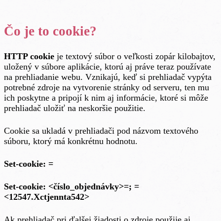
Čo je to cookie?
HTTP cookie
je textový súbor o veľkosti zopár kilobajtov,
uložený v súbore aplikácie, ktorú aj práve teraz používate
na prehliadanie webu. Vznikajú, keď si prehliadač vypýta
potrebné zdroje na vytvorenie stránky od serveru, ten mu
ich poskytne a pripojí k nim aj informácie, ktoré si môže
prehliadač uložiť na neskoršie použitie.
Cookie sa ukladá v prehliadači pod názvom textového
súboru, ktorý má konkrétnu hodnotu.
Set-cookie:
=
Set-cookie: <číslo_objednávky>=
;
=
<12547.Xctjennta542>
Ak prehliadač pri ďalšej žiadosti o zdroje použije aj