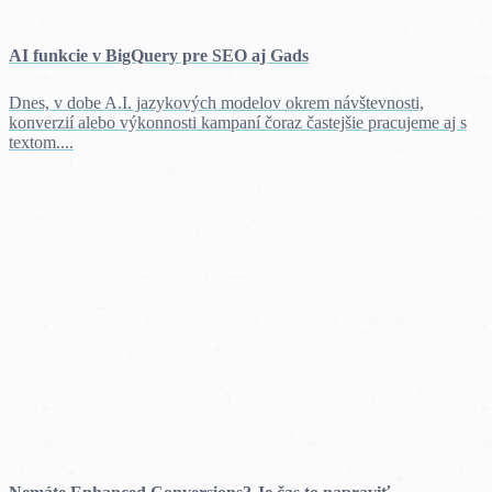
AI funkcie v BigQuery pre SEO aj Gads
Dnes, v dobe A.I. jazykových modelov okrem návštevnosti,
konverzií alebo výkonnosti kampaní čoraz častejšie pracujeme aj s
textom....