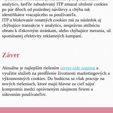
analytics, keďže zabudovaný ITP zmazal uložené cookies
po pár dňoch od poslednej návštevy a chýba tak
identifikátor vracajúceho sa používateľa.
ITP a blokovanie ostatných cookies má za následok aj
chýbajúce transakcie v analytics, nesprávnu atribúciu
obratu k ďakovným stránkam, alebo chýbajúce merania, už
spomínanej efektivity reklamných kampaní.
Záver
Aktuálne je najlepším riešením
server-side tagging
a
využitie služieb na predĺženie životnosti marketingových a
výkonnostných cookies. Do budúcna sa však pracuje na
nových riešeniach, ktoré majú hlavne za cieľ nájsť
kompromis medzi oprávneným záujmom firiem a
súkromím používateľov.