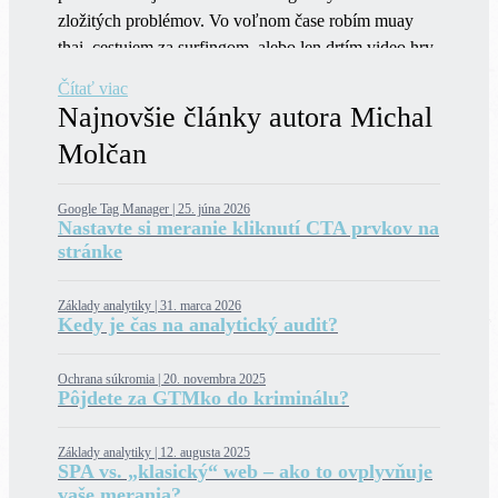
zložitých problémov. Vo voľnom čase robím muay
thai, cestujem za surfingom, alebo len drtím video hry
so super príbehom.
Čítať viac
Najnovšie články autora Michal
Molčan
Google Tag Manager |
25. júna 2026
Nastavte si meranie kliknutí CTA prvkov na
stránke
Základy analytiky |
31. marca 2026
Kedy je čas na analytický audit?
Ochrana súkromia |
20. novembra 2025
Pôjdete za GTMko do kriminálu?
Základy analytiky |
12. augusta 2025
SPA vs. „klasický“ web – ako to ovplyvňuje
vaše merania?