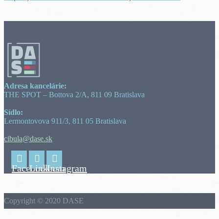
Adresa kancelárie:
THE SPOT – Bottova 2/A, 811 09 Bratislava
Sídlo:
Lermontovova 911/3, 811 05 Bratislava
cibula@dase.sk
Facebook
Linkedin
Instagram
Copyright © 2020 DASE