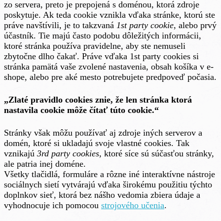
zo servera, preto je prepojená s doménou, ktorá zdroje
poskytuje. Ak teda cookie vznikla vďaka stránke, ktorú ste
práve navštívili, je to takzvaná
1st party cookie
, alebo prvý
účastník. Tie majú často podobu dôležitých informácii,
ktoré stránka používa pravidelne, aby ste nemuseli
zbytočne dlho čakať. Práve vďaka 1st party cookies si
stránka pamätá vaše zvolené nastavenia, obsah košíka v e-
shope, alebo pre aké mesto potrebujete predpoveď počasia.
„Zlaté pravidlo cookies znie, že len stránka ktorá
nastavila cookie môže čítať túto cookie.“
Stránky však môžu používať aj zdroje iných serverov a
domén, ktoré si ukladajú svoje vlastné cookies. Tak
vznikajú
3rd party cookies
, ktoré síce sú súčasťou stránky,
ale patria inej doméne.
Všetky tlačidlá, formuláre a rôzne iné interaktívne nástroje
sociálnych sietí vytvárajú vďaka širokému použitiu týchto
doplnkov sieť, ktorá bez nášho vedomia zbiera údaje a
vyhodnocuje ich pomocou
strojového učenia
.