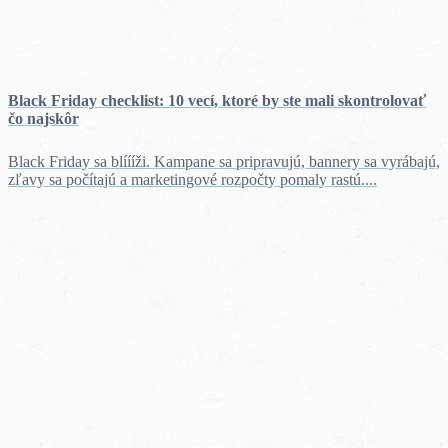
Black Friday checklist: 10 vecí, ktoré by ste mali skontrolovať
čo najskôr
Black Friday sa blíííži. Kampane sa pripravujú, bannery sa vyrábajú,
zľavy sa počítajú a marketingové rozpočty pomaly rastú....