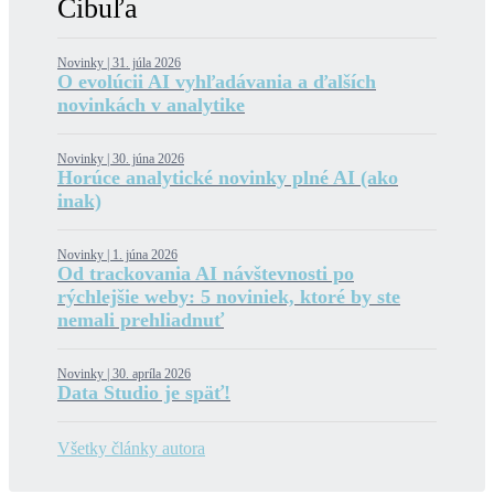
Cibuľa
Novinky |
31. júla 2026
O evolúcii AI vyhľadávania a ďalších
novinkách v analytike
Novinky |
30. júna 2026
Horúce analytické novinky plné AI (ako
inak)
Novinky |
1. júna 2026
Od trackovania AI návštevnosti po
rýchlejšie weby: 5 noviniek, ktoré by ste
nemali prehliadnuť
Novinky |
30. apríla 2026
Data Studio je späť!
Všetky články autora