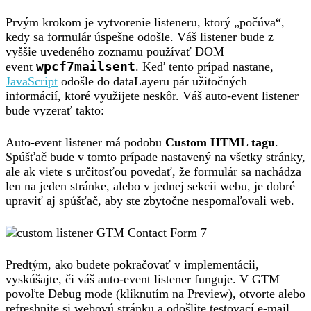
Prvým krokom je vytvorenie listeneru, ktorý „počúva“,
kedy sa formulár úspešne odošle. Váš listener bude z
vyššie uvedeného zoznamu používať DOM
wpcf7mailsent
event
. Keď tento prípad nastane,
JavaScript
odošle do dataLayeru pár užitočných
informácií, ktoré využijete neskôr. Váš auto-event listener
bude vyzerať takto:
Auto-event listener má podobu
Custom HTML tagu
.
Spúšťač bude v tomto prípade nastavený na všetky stránky,
ale ak viete s určitosťou povedať, že formulár sa nachádza
len na jeden stránke, alebo v jednej sekcii webu, je dobré
upraviť aj spúšťač, aby ste zbytočne nespomaľovali web.
Predtým, ako budete pokračovať v implementácii,
vyskúšajte, či váš auto-event listener funguje. V GTM
povoľte Debug mode (kliknutím na Preview), otvorte alebo
refreshnite si webovú stránku a odošlite testovací e-mail.