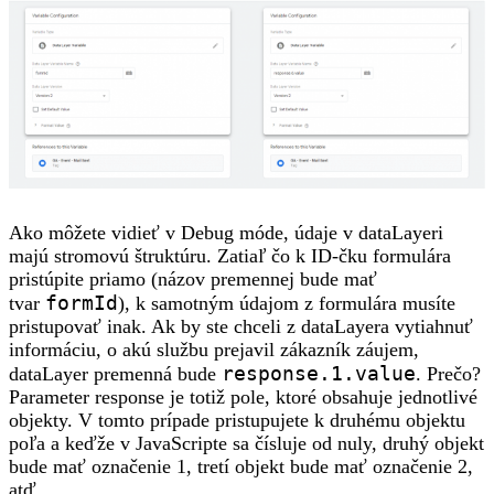
Ako môžete vidieť v Debug móde, údaje v dataLayeri
majú stromovú štruktúru. Zatiaľ čo k ID-čku formulára
pristúpite priamo (názov premennej bude mať
formId
tvar
), k samotným údajom z formulára musíte
pristupovať inak. Ak by ste chceli z dataLayera vytiahnuť
informáciu, o akú službu prejavil zákazník záujem,
response.1.value
dataLayer premenná bude
. Prečo?
Parameter response je totiž pole, ktoré obsahuje jednotlivé
objekty. V tomto prípade pristupujete k druhému objektu
poľa a keďže v JavaScripte sa čísluje od nuly, druhý objekt
bude mať označenie 1, tretí objekt bude mať označenie 2,
atď.