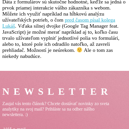
Dáta z formulárov sú skutočne hodnotné, keďže sa jedná o
prvok priamej interakcie vášho zákazníka s webom.
Môžete ich využiť napríklad na hĺbkovú analýzu
užívateľských potrieb, o čom
pred časom písal kolega
Lukáš
. Vďaka silnej dvojke (Google Tag Manager feat.
JavaScript) je možné merať napríklad aj to, koľko času
trvalo užívateľom vyplniť jednotlivé polia vo formulári,
alebo to, ktoré pole ich odradilo natoľko, až zavreli
prehliadač. Možností je neúrekom.
Ale o tom zas
niekedy nabudúce.
NEWSLETTER
Zaujal vás tento článok? Chcete dostávať novinky zo sveta
analytiky na svoj mail? Prihláste sa na odber nášho
newslettera. :)