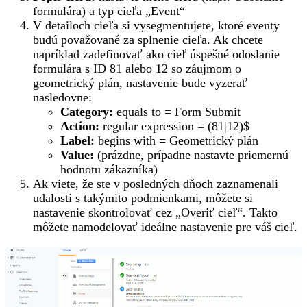
formulára) a typ cieľa „Event“
V detailoch cieľa si vysegmentujete, ktoré eventy
budú považované za splnenie cieľa. Ak chcete
napríklad zadefinovať ako cieľ úspešné odoslanie
formulára s ID 81 alebo 12 so záujmom o
geometrický plán, nastavenie bude vyzerať
nasledovne:
Category:
equals to = Form Submit
Action:
regular expression = (81|12)$
Label:
begins with = Geometrický plán
Value:
(prázdne, prípadne nastavte priemernú
hodnotu zákazníka)
Ak viete, že ste v posledných dňoch zaznamenali
udalosti s takýmito podmienkami, môžete si
nastavenie skontrolovať cez „Overiť cieľ“. Takto
môžete namodelovať ideálne nastavenie pre váš cieľ.