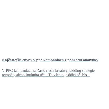
Najčastejšie chyby v ppc kampaniach z pohľadu analytiky
V PPC kampaniach sa často riešia kreatívy, bidding stratégie,
rozpočty alebo štruktúra účtu. To všetko je dôležité. No...