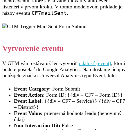
meno eventu, ktoré ste si zadefinovali v auto-event
listeneri v prvom kroku. V tomto modelovom príklade je
CF7mailSent
názov eventu
.
Vytvorenie eventu
V GTM vám ostáva už len vytvoriť
udalosť (event)
, ktorú
budete posielať do Google Analytics. Na odoslanie údajov
použijete značku Universal Analytics typu Event, kde:
Event Category:
Form Submit
Event Action:
Form ID: {{dlv – CF7 – Form ID}}
Event Label:
{{dlv – CF7 – Service}} {{dlv – CF7
– District}}
Event Value:
priemerná hodnota leadu (nepovinný
údaj)
Non-Interaction Hit:
False