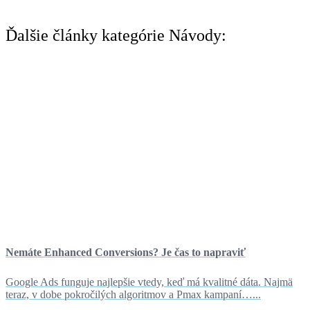
Ďalšie články kategórie Návody:
Nemáte Enhanced Conversions? Je čas to napraviť
Google Ads funguje najlepšie vtedy, keď má kvalitné dáta. Najmä
teraz, v dobe pokročilých algoritmov a Pmax kampaní…...