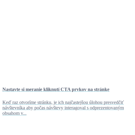
Nastavte si meranie kliknutí CTA prvkov na stránke
Keď raz otvoríme stránku, je ich najčastejšou úlohou presvedčiť
návštevníka aby počas návštevy interagoval s odprezentovaným
obsahom v...