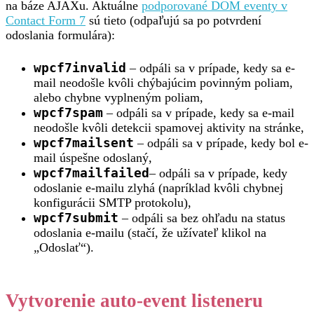
na báze AJAXu. Aktuálne
podporované DOM eventy v
Contact Form 7
sú tieto (odpaľujú sa po potvrdení
odoslania formulára):
wpcf7invalid
– odpáli sa v prípade, kedy sa e-
mail neodošle kvôli chýbajúcim povinným poliam,
alebo chybne vyplneným poliam,
wpcf7spam
– odpáli sa v prípade, kedy sa e-mail
neodošle kvôli detekcii spamovej aktivity na stránke,
wpcf7mailsent
– odpáli sa v prípade, kedy bol e-
mail úspešne odoslaný,
wpcf7mailfailed
– odpáli sa v prípade, kedy
odoslanie e-mailu zlyhá (napríklad kvôli chybnej
konfigurácii SMTP protokolu),
wpcf7submit
– odpáli sa bez ohľadu na status
odoslania e-mailu (stačí, že užívateľ klikol na
„Odoslať“).
Vytvorenie auto-event listeneru