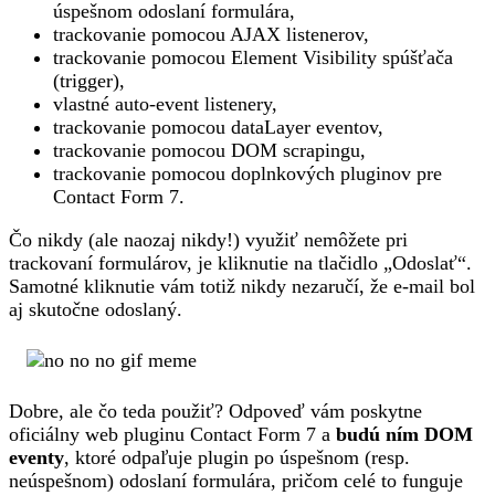
úspešnom odoslaní formulára,
trackovanie pomocou AJAX listenerov,
trackovanie pomocou Element Visibility spúšťača
(trigger),
vlastné auto-event listenery,
trackovanie pomocou dataLayer eventov,
trackovanie pomocou DOM scrapingu,
trackovanie pomocou doplnkových pluginov pre
Contact Form 7.
Čo nikdy (ale naozaj nikdy!) využiť nemôžete pri
trackovaní formulárov, je kliknutie na tlačidlo „Odoslať“.
Samotné kliknutie vám totiž nikdy nezaručí, že e-mail bol
aj skutočne odoslaný.
Dobre, ale čo teda použiť? Odpoveď vám poskytne
oficiálny web pluginu Contact Form 7 a
budú ním DOM
eventy
, ktoré odpaľuje plugin po úspešnom (resp.
neúspešnom) odoslaní formulára, pričom celé to funguje