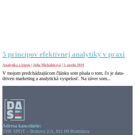
5 princípov efektívnej analytiky v praxi
Analytika a biznis
|
Júlia Micháleková
|
3. apríla 2019
V mojom predchádzajúcom článku som písala o tom, čo je data-
driven marketing a analytická vyspelosť. Na záver som...
Adresa kancelárie:
THE SPOT – Bottova 2/A, 811 09 Bratislava