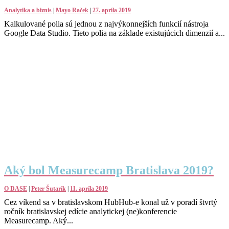
Analytika a biznis
|
Mayo Raček
|
27. apríla 2019
Kalkulované polia sú jednou z najvýkonnejších funkcií nástroja
Google Data Studio. Tieto polia na základe existujúcich dimenzií a...
Aký bol Measurecamp Bratislava 2019?
O DASE
|
Peter Šutarík
|
11. apríla 2019
Cez víkend sa v bratislavskom HubHub-e konal už v poradí štvrtý
ročník bratislavskej edície analytickej (ne)konferencie
Measurecamp. Aký...