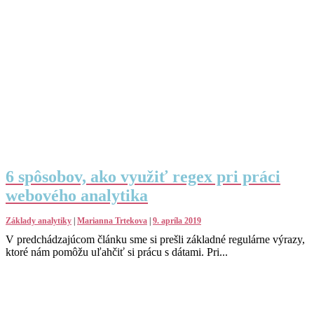
6 spôsobov, ako využiť regex pri práci
webového analytika
Základy analytiky
|
Marianna Trtekova
|
9. apríla 2019
V predchádzajúcom článku sme si prešli základné regulárne výrazy,
ktoré nám pomôžu uľahčiť si prácu s dátami. Pri...