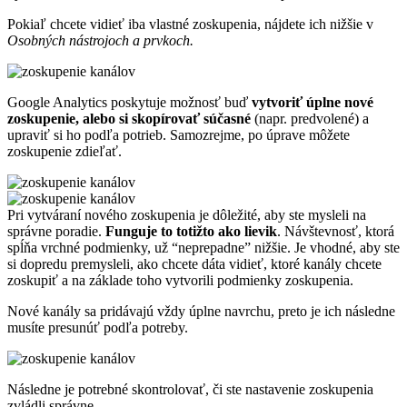
Pokiaľ chcete vidieť iba vlastné zoskupenia, nájdete ich nižšie v
Osobných nástrojoch a prvkoch.
Google Analytics poskytuje možnosť buď
vytvoriť úplne nové
zoskupenie, alebo si skopírovať súčasné
(napr. predvolené) a
upraviť si ho podľa potrieb. Samozrejme, po úprave môžete
zoskupenie zdieľať.
Pri vytváraní nového zoskupenia je dôležité, aby ste mysleli na
správne poradie.
Funguje to totižto ako lievik
. Návštevnosť, ktorá
spĺňa vrchné podmienky, už “neprepadne” nižšie. Je vhodné, aby ste
si dopredu premysleli, ako chcete dáta vidieť, ktoré kanály chcete
zoskupiť a na základe toho vytvorili podmienky zoskupenia.
Nové kanály sa pridávajú vždy úplne navrchu, preto je ich následne
musíte presunúť podľa potreby.
Následne je potrebné skontrolovať, či ste nastavenie zoskupenia
zvládli správne.