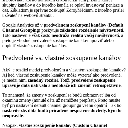
skupiny kanálov a do ktorého kanála sa oplatí investovať peniaze a
čas. Základom je správne zoskupiť Zdroj/Médium, z ktorého prišiel
užívateľ na webovú stránku.
Google Analytics už v
predvolenom zoskupení kanálov (Default
Channel Grouping)
poskytuje
základné rozdelenie návštevnosti
.
Toto nastavenie však často
neodráža realitu vašej návštevnosti
, a
preto je vhodné predvolené zoskupenie kanálov upraviť alebo
doplniť vlastné zoskupenie kanálov.
Predvolené vs. vlastné zoskupenie kanálov
Aký je rozdiel medzi predvoleným a vlastným zoskupením kanálov?
Aj keď vlastné zoskupenie kanálov môže vyzerať ako predvolené,
je medzi nimi
zásadný rozdiel
. Totiž,
predvolené zoskupenie
upravuje dáta natrvalo
a
nedokáže ich zmeniť retrospektívne
.
To znamená, že zmeny v zoskupení sa budú zobrazovať iba od
okamihu zmeny (minulé dáta už nemôžete prepísať). Preto musíte
byť pri nastavení default channel groupingu veľmi opatrní – ak ho
nastavíte zle, dáta budú priradené nesprávne dovtedy, kým to
neopravíte
.
Naopak,
vlastné zoskupenie kanálov (Custom Channel