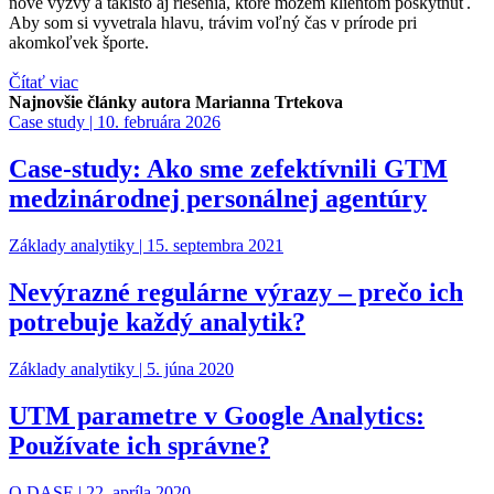
nové výzvy a takisto aj riešenia, ktoré môžem klientom poskytnúť.
Aby som si vyvetrala hlavu, trávim voľný čas v prírode pri
akomkoľvek športe.
Čítať viac
Najnovšie články autora Marianna Trtekova
Case study |
10. februára 2026
Case-study: Ako sme zefektívnili GTM
medzinárodnej personálnej agentúry
Základy analytiky |
15. septembra 2021
Nevýrazné regulárne výrazy – prečo ich
potrebuje každý analytik?
Základy analytiky |
5. júna 2020
UTM parametre v Google Analytics:
Používate ich správne?
O DASE |
22. apríla 2020