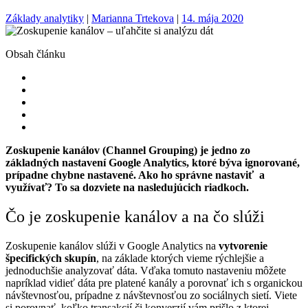
Základy analytiky
|
Marianna Trtekova
|
14. mája 2020
Obsah článku
Zoskupenie kanálov (Channel Grouping) je jedno zo
základných nastavení Google Analytics, ktoré býva ignorované,
prípadne chybne nastavené. Ako ho správne nastaviť a
využívať? To sa dozviete na nasledujúcich riadkoch.
Čo je zoskupenie kanálov a na čo slúži
Zoskupenie kanálov slúži v Google Analytics na
vytvorenie
špecifických skupín
, na základe ktorých vieme rýchlejšie a
jednoduchšie analyzovať dáta. Vďaka tomuto nastaveniu môžete
napríklad vidieť dáta pre platené kanály a porovnať ich s organickou
návštevnosťou, prípadne z návštevnosťou zo sociálnych sietí. Viete
si porovnať, koľko transakcií či konverzií vám prišlo z ktorej