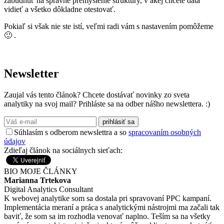
zabudnúť na správne premyslenie štruktúry, v akej chcete dáta
vidieť a všetko dôkladne otestovať.
Pokiaľ si však nie ste istí, veľmi radi vám s nastavením pomôžeme
🙂 .
Newsletter
Zaujal vás tento článok? Chcete dostávať novinky zo sveta
analytiky na svoj mail? Prihláste sa na odber nášho newslettera. :)
prihlásiť sa
Súhlasím s odberom newslettra a so
spracovaním osobných
údajov
Zdieľaj článok na sociálnych sieťach:
BIO
MOJE ČLÁNKY
Marianna Trtekova
Digital Analytics Consultant
K webovej analytike som sa dostala pri spravovaní PPC kampaní.
Implementácia meraní a práca s analytickými nástrojmi ma začali tak
baviť, že som sa im rozhodla venovať naplno. Teším sa na všetky