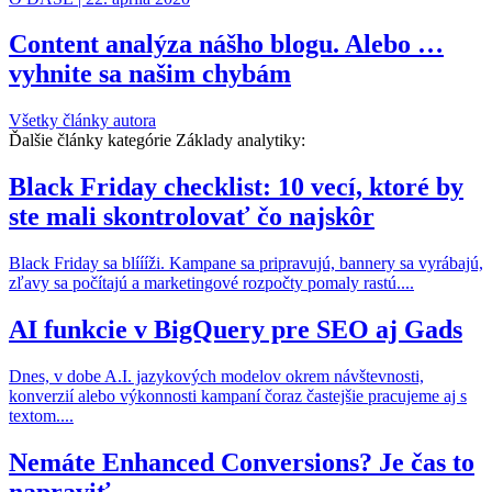
Content analýza nášho blogu. Alebo …
vyhnite sa našim chybám
Všetky články autora
Ďalšie články kategórie Základy analytiky:
Black Friday checklist: 10 vecí, ktoré by
ste mali skontrolovať čo najskôr
Black Friday sa blíííži. Kampane sa pripravujú, bannery sa vyrábajú,
zľavy sa počítajú a marketingové rozpočty pomaly rastú....
AI funkcie v BigQuery pre SEO aj Gads
Dnes, v dobe A.I. jazykových modelov okrem návštevnosti,
konverzií alebo výkonnosti kampaní čoraz častejšie pracujeme aj s
textom....
Nemáte Enhanced Conversions? Je čas to
napraviť