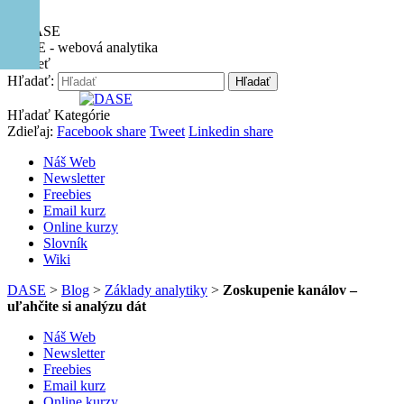
Hore
DASE - webová analytika
Zavrieť
Hľadať:
Hľadať
Hľadať
Kategórie
Zdieľaj:
Facebook share
Tweet
Linkedin share
Náš Web
Newsletter
Freebies
Email kurz
Online kurzy
Slovník
Wiki
DASE
>
Blog
>
Základy analytiky
>
Zoskupenie kanálov –
uľahčite si analýzu dát
Náš Web
Newsletter
Freebies
Email kurz
Online kurzy