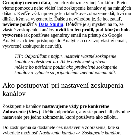
Grouping)
nemení dáta
, len ich zobrazuje v inej štruktúre. Preto
vieme pomocou neho vidieť iné zoskupenie kanálov aj na minulých
dátach. Keďže však upravuje len tabuľkové zobrazenie dát, trvá mu
dlhšie, kým sa vygeneruje. Ďalšou nevýhodou je, že ho, zatiaľ,
nevieme použiť v
Data Studiu
. Dôležité je aj myslieť na to, že
vlastné zoskupenie kanálov
uvidí len ten profil, pod ktorým bolo
vytvorené
(ak používate agentúrny email na prístup do Google
Analytics a klient pristupuje do Analyticsu cez svoj vlastný email,
vytvorené zoskupenie neuvidí).
TIP: Odporúčame najprv nastaviť vlastné zoskupenie
kanálov a otestovať ho. Ak je nastavené správne,
môžete ho následne použiť ako predvolené zoskupenie
kanálov a vyhnete sa prípadnému znehodnoteniu dát.
Ako postupovať pri nastavení zoskupenia
kanálov
Zoskupenie kanálov
nastavujeme vždy pre konkrétne
Zobrazenie (View)
. Určite odporúčam, aby ste ponechali pôvodné
nastavenie pre jedno zobrazenie, ktoré používate ako zálohu.
Do zoskupenia sa dostanete cez nastavenia zobrazenia, kde si
vyberiete možnosť
Nastavenia kanála -> Zoskupenie kanálov
.