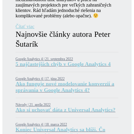
zaujímavých projektoch pre veľkých zahraničných
klientov. Rád hľadám jednoduché riešenia na
komplikované problémy (alebo opačne).
Čítať viac
Najnovšie články autora Peter
Šutarík
Google Analytics 4 |
21. septembra 2022
5 najčastejších chýb v Google Analytics 4
Google Analytics 4 |
17. júna 2022
Ako funguje nové modelovanie konverzií a
správania v Google Analytics 4?
Návody |
21. apríla 2022
Ako si uchovať dáta z Universal Analytics?
Google Analytics 4 |
18. marca 2022
Koniec Universal Analytics sa blíži. Čo