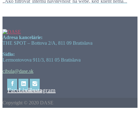
„Ako filtrovať internú návštevnosť na webe, keď klient nemá...
Adresa kancelárie:
THE SPOT – Bottova 2/A, 811 09 Bratislava
Sídlo:
Lermontovova 911/3, 811 05 Bratislava
cibula@dase.sk
Facebook
Linkedin
Instagram
Copyright © 2020 DASE