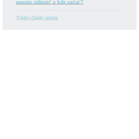
musíte stihnúť a kde začať?
Všetky články autora