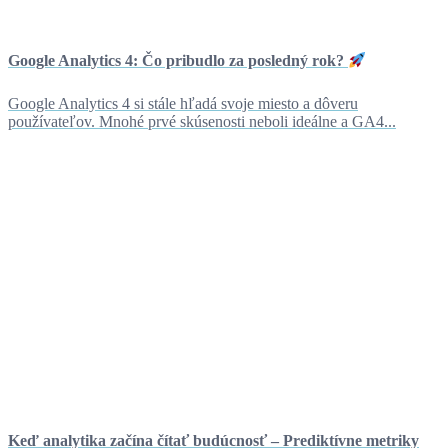
Google Analytics 4: Čo pribudlo za posledný rok?
Google Analytics 4 si stále hľadá svoje miesto a dôveru
používateľov. Mnohé prvé skúsenosti neboli ideálne a GA4...
Keď analytika začína čítať budúcnosť – Prediktívne metriky