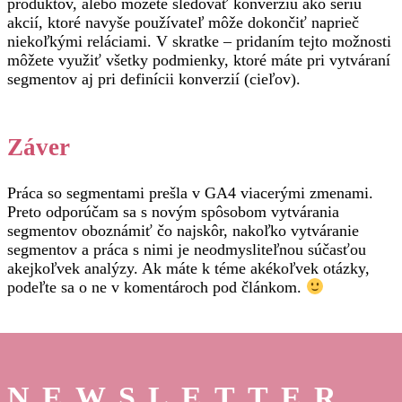
produktov, alebo môžete sledovať konverziu ako sériu
akcií, ktoré navyše používateľ môže dokončiť naprieč
niekoľkými reláciami. V skratke – pridaním tejto možnosti
môžete využiť všetky podmienky, ktoré máte pri vytváraní
segmentov aj pri definícii konverzií (cieľov).
Záver
Práca so segmentami prešla v GA4 viacerými zmenami.
Preto odporúčam sa s novým spôsobom vytvárania
segmentov oboznámiť čo najskôr, nakoľko vytváranie
segmentov a práca s nimi je neodmysliteľnou súčasťou
akejkoľvek analýzy. Ak máte k téme akékoľvek otázky,
podeľte sa o ne v komentároch pod článkom.
NEWSLETTER