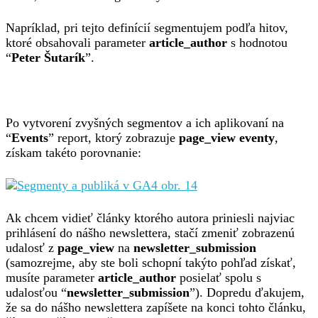
Napríklad, pri tejto definícií segmentujem podľa hitov,
ktoré obsahovali parameter
article_author
s hodnotou
“
Peter Šutarík
”.
Po vytvorení zvyšných segmentov a ich aplikovaní na
“
Events
” report, ktorý zobrazuje
page_view eventy
,
získam takéto porovnanie:
Ak chcem vidieť články ktorého autora priniesli najviac
prihlásení do nášho newslettera, stačí zmeniť zobrazenú
udalosť z
page_view
na
newsletter_submission
(samozrejme, aby ste boli schopní takýto pohľad získať,
musíte parameter
article_author
posielať spolu s
udalosťou “
newsletter_submission
”). Dopredu ďakujem,
že sa do nášho newslettera zapíšete na konci tohto článku,