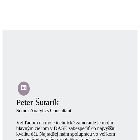
Peter Šutarík
Senior Analytics Consultant
Vzhľadom na moje technické zameranie je mojím
hlavným cieľom v DASE zabezpečiť čo najvyššiu
kvalitu dát. Najradšej mám spoluprácu vo veľkom
medzinárodnom tíme analytikov a prácu na