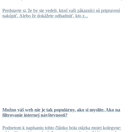
Predstavte si, že by ste vedeli, ktorí vaši zákazníci sú pripravení
nakúpiť. Alebo že dokážete odhadnúť, kto z...
Možno váš web nie je tak populárny, ako si myslíte. Ako na
filtrovanie internej návštevnosti?
Podnetom k napísaniu tohto článku bola otázka mojej kolegyne: