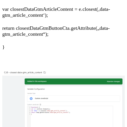
var closestDataGtmArticleContent = e.closest(‚data-
gtm_article_content‘);
return closestDataGtmButtonCta.getAttribute(„data-
gtm_article_content“);
}