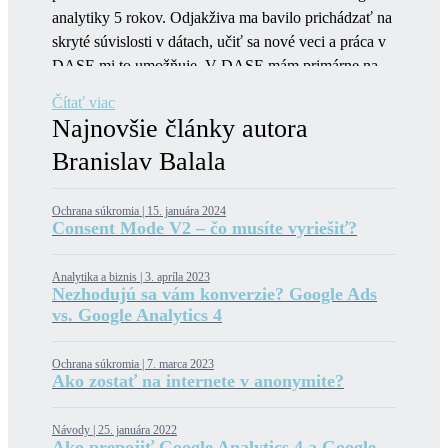
analytiky 5 rokov. Odjakživa ma bavilo prichádzať na
skryté súvislosti v dátach, učiť sa nové veci a práca v
DASE mi to umožňuje. V DASE mám primárne na
starosti inovácie v oblasti GTM, venujem sa
Čítať viac
behaviorálnej ekonómii a tiež pracujem na klientskych
Najnovšie články autora
účtoch. Okrem práce hrám rád na gitare, športujem,
Branislav Balala
milujem more a všetky súvisiace aktivity, dosť
cestujem.
Ochrana súkromia |
15. januára 2024
Consent Mode V2 – čo musíte vyriešiť?
Analytika a biznis |
3. apríla 2023
Nezhodujú sa vám konverzie? Google Ads
vs. Google Analytics 4
Ochrana súkromia |
7. marca 2023
Ako zostať na internete v anonymite?
Návody |
25. januára 2022
Ako prepojiť Google Analytics 4 a Google