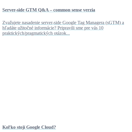
Server-side GTM Q&A – common sense verzia
Zvažujete nasadenie server-side Google Tag Managera (sGTM) a
hľadáte užitočné informácie? Pripravili sme pre vás 10
praktických/pragmatických otázok...
Koľko stojí Google Cloud?