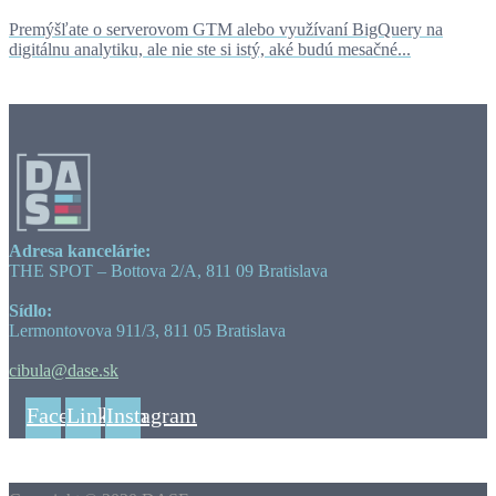
Premýšľate o serverovom GTM alebo využívaní BigQuery na
digitálnu analytiku, ale nie ste si istý, aké budú mesačné...
Adresa kancelárie:
THE SPOT – Bottova 2/A, 811 09 Bratislava
Sídlo:
Lermontovova 911/3, 811 05 Bratislava
cibula@dase.sk
Facebook
Linkedin
Instagram