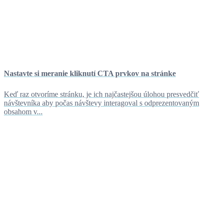
Nastavte si meranie kliknutí CTA prvkov na stránke
Keď raz otvoríme stránku, je ich najčastejšou úlohou presvedčiť
návštevníka aby počas návštevy interagoval s odprezentovaným
obsahom v...