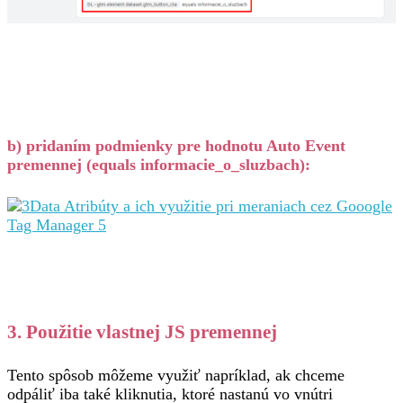
b) pridaním podmienky pre hodnotu Auto Event
premennej (equals informacie_o_sluzbach):
3. Použitie vlastnej JS premennej
Tento spôsob môžeme využiť napríklad, ak chceme
odpáliť iba také kliknutia, ktoré nastanú vo vnútri