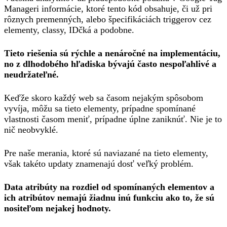
Manageri informácie, ktoré tento kód obsahuje, či už pri
rôznych premenných, alebo špecifikáciách triggerov cez
elementy, classy, IDčká a podobne.
Tieto riešenia sú rýchle a nenáročné na implementáciu,
no z dlhodobého hľadiska bývajú často nespoľahlivé a
neudržateľné.
Keďže skoro každý web sa časom nejakým spôsobom
vyvíja, môžu sa tieto elementy, prípadne spomínané
vlastnosti časom meniť, prípadne úplne zaniknúť. Nie je to
nič neobvyklé.
Pre naše merania, ktoré sú naviazané na tieto elementy,
však takéto updaty znamenajú dosť veľký problém.
Data atribúty na rozdiel od spomínaných elementov a
ich atribútov nemajú žiadnu inú funkciu ako to, že sú
nositeľom nejakej hodnoty.