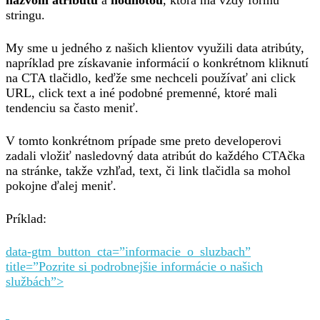
názvom atributu
a
hodnotou
, ktorá má vždy formu
stringu.
My sme u jedného z našich klientov využili data atribúty,
napríklad pre získavanie informácií o konkrétnom kliknutí
na CTA tlačidlo, keďže sme nechceli používať ani click
URL, click text a iné podobné premenné, ktoré mali
tendenciu sa často meniť.
V tomto konkrétnom prípade sme preto developerovi
zadali vložiť nasledovný data atribút do každého CTAčka
na stránke, takže vzhľad, text, či link tlačidla sa mohol
pokojne ďalej meniť.
Príklad:
data-gtm_button_cta=”informacie_o_sluzbach”
title=”Pozrite si podrobnejšie informácie o našich
službách”>