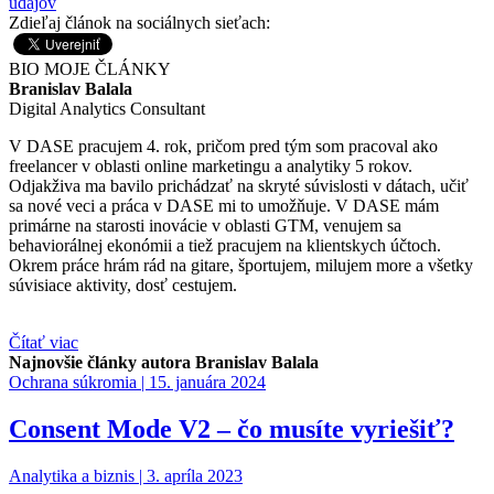
údajov
Zdieľaj článok na sociálnych sieťach:
BIO
MOJE ČLÁNKY
Branislav Balala
Digital Analytics Consultant
V DASE pracujem 4. rok, pričom pred tým som pracoval ako
freelancer v oblasti online marketingu a analytiky 5 rokov.
Odjakživa ma bavilo prichádzať na skryté súvislosti v dátach, učiť
sa nové veci a práca v DASE mi to umožňuje. V DASE mám
primárne na starosti inovácie v oblasti GTM, venujem sa
behaviorálnej ekonómii a tiež pracujem na klientskych účtoch.
Okrem práce hrám rád na gitare, športujem, milujem more a všetky
súvisiace aktivity, dosť cestujem.
Čítať viac
Najnovšie články autora Branislav Balala
Ochrana súkromia |
15. januára 2024
Consent Mode V2 – čo musíte vyriešiť?
Analytika a biznis |
3. apríla 2023