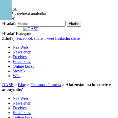
Hore
DASE - webová analytika
Zavrieť
Hľadať:
Hľadať
Hľadať
Kategórie
Zdieľaj:
Facebook share
Tweet
Linkedin share
Náš Web
Newsletter
Freebies
Email kurz
Online kurzy
Slovník
Wiki
DASE
>
Blog
>
Ochrana súkromia
>
Ako zostať na internete v
anonymite?
Náš Web
Newsletter
Freebies
Email kurz
Online kurzy