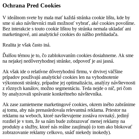
Ochrana Pred Cookies
V ideálnom svete by mala mať každá stránka cookie lištu, kde by
sme si ako návštevníci mali možnosť vybrať, aké cookies povolíme.
Bez interakcie s touto cookie lištou by stránka nemala ukladať ani
marketingové, ani analytické cookies do nášho prehliadača.
Realita je však často iná.
Ďalšou témou je to, čo zablokovaním cookies dosiahneme. Ak sme
na nejakej nedôveryhodnej stránke, odpoveď je asi jasná.
Ak však ide o relatívne dôveryhodnú firmu, v drvivej väčšine
prípadov používajú analytické cookies len na vyhodnotenie
výkonnosti stránky, prípadne jej optimalizáciu, analýzy návštevnosti
z rôznych kanálov, možno segmentáciu. Teda nejde o nič, pri čom
by analyzovali správanie konkrétneho návštevníka.
Ak zase zamietneme marketingové cookies, okrem iného zabránime
aj tomu, aby nás prenasledovala relevantná reklama. Priestor na
reklamu na weboch, ktoré navštevujeme zostáva rovnaký, jediný
rozdiel je v tom, že sa nám bude zobrazovať menej reklamy na
produkty a služby, ktoré nás reálne zaujímajú (o tom ako blokovať
zobrazovanie reklamy celkovo, snáď niekedy inokedy).