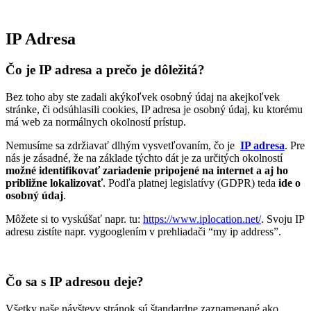
IP Adresa
Čo je IP adresa a prečo je dôležitá?
Bez toho aby ste zadali akýkoľvek osobný údaj na akejkoľvek
stránke, či odsúhlasili cookies, IP adresa je osobný údaj, ku ktorému
má web za normálnych okolností prístup.
Nemusíme sa zdržiavať dlhým vysvetľovaním, čo je
IP adresa
. Pre
nás je zásadné, že na základe týchto dát je za určitých okolností
možné identifikovať zariadenie pripojené na internet a aj ho
približne lokalizovať
. Podľa platnej legislatívy (GDPR) teda
ide o
osobný údaj
.
Môžete si to vyskúšať napr. tu:
https://www.iplocation.net/
. Svoju IP
adresu zistíte napr. vygooglením v prehliadači “my ip address”.
Čo sa s IP adresou deje?
Všetky naše návštevy stránok sú štandardne zaznamenané ako