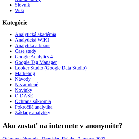
Slovník
Wiki
Kategórie
Analytická akadémia
Analytická WIKI
Analytika a biznis
Case study
Google Analytics 4
Google Tag Manager
Looker Studio (Google Data Studio)
Marketing
Návody
Nezaradené
Novinky
O DASE
Ochrana súkromia
Pokročilá analytika
Základy analytiky
Ako zostať na internete v anonymite?
Ochrana súkromia
|
Branislav Balala
|
7. marca 2023