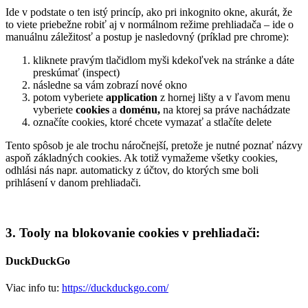
Ide v podstate o ten istý princíp, ako pri inkognito okne, akurát, že
to viete priebežne robiť aj v normálnom režime prehliadača – ide o
manuálnu záležitosť a postup je nasledovný (príklad pre chrome):
kliknete pravým tlačidlom myši kdekoľvek na stránke a dáte
preskúmať (inspect)
následne sa vám zobrazí nové okno
potom vyberiete
application
z hornej lišty a v ľavom menu
vyberiete
cookies
a
doménu,
na ktorej sa práve nachádzate
označíte cookies, ktoré chcete vymazať a stlačíte delete
Tento spôsob je ale trochu náročnejší, pretože je nutné poznať názvy
aspoň základných cookies. Ak totiž vymažeme všetky cookies,
odhlási nás napr. automaticky z účtov, do ktorých sme boli
prihlásení v danom prehliadači.
3. Tooly na blokovanie cookies v prehliadači:
DuckDuckGo
Viac info tu:
https://duckduckgo.com/