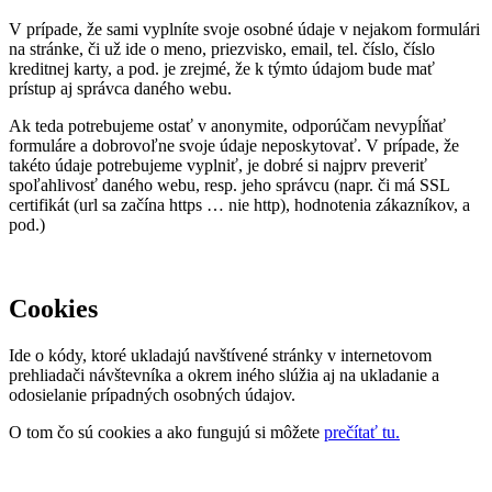
V prípade, že sami vyplníte svoje osobné údaje v nejakom formulári
na stránke, či už ide o meno, priezvisko, email, tel. číslo, číslo
kreditnej karty, a pod. je zrejmé, že k týmto údajom bude mať
prístup aj správca daného webu.
Ak teda potrebujeme ostať v anonymite, odporúčam nevypĺňať
formuláre a dobrovoľne svoje údaje neposkytovať. V prípade, že
takéto údaje potrebujeme vyplniť, je dobré si najprv preveriť
spoľahlivosť daného webu, resp. jeho správcu (napr. či má SSL
certifikát (url sa začína https … nie http), hodnotenia zákazníkov, a
pod.)
Cookies
Ide o kódy, ktoré ukladajú navštívené stránky v internetovom
prehliadači návštevníka a okrem iného slúžia aj na ukladanie a
odosielanie prípadných osobných údajov.
O tom čo sú cookies a ako fungujú si môžete
prečítať tu.