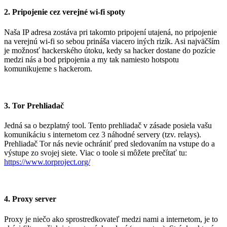
2. Pripojenie cez verejné wi-fi spoty
Naša IP adresa zostáva pri takomto pripojení utajená, no pripojenie
na verejnú wi-fi so sebou prináša viacero iných rizík. Asi najväčším
je možnosť hackerského útoku, kedy sa hacker dostane do pozície
medzi nás a bod pripojenia a my tak namiesto hotspotu
komunikujeme s hackerom.
3. Tor Prehliadač
Jedná sa o bezplatný tool. Tento prehliadač v zásade posiela vašu
komunikáciu s internetom cez 3 náhodné servery (tzv. relays).
Prehliadač
Tor nás nevie ochrániť pred sledovaním na vstupe do a
výstupe zo svojej siete. Viac o toole si môžete prečítať tu:
https://www.torproject.org/
4. Proxy server
Proxy je niečo ako sprostredkovateľ medzi nami a internetom, je to