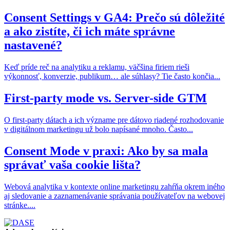
Consent Settings v GA4: Prečo sú dôležité
a ako zistíte, či ich máte správne
nastavené?
Keď príde reč na analytiku a reklamu, väčšina firiem rieši
výkonnosť, konverzie, publikum… ale súhlasy? Tie často končia...
First-party mode vs. Server-side GTM
O first-party dátach a ich význame pre dátovo riadené rozhodovanie
v digitálnom marketingu už bolo napísané mnoho. Často...
Consent Mode v praxi: Ako by sa mala
správať vaša cookie lišta?
Webová analytika v kontexte online marketingu zahŕňa okrem iného
aj sledovanie a zaznamenávanie správania používateľov na webovej
stránke....