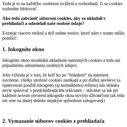
Teda je to na každého osobnom uvážení a rozhodnutí, či sa cookies
rozhodne blokovať.
Ako teda zabrániť súborom cookies, aby sa ukladali v
prehliadači a odosielali naše osobné údaje?
Existuje viacero riešení a tiež online toolov, ktoré nám v tomto môžu
pomôcť:
1. Inkognito okno
Inkognito okno nezabráni ukladaniu samotných cookies a teda ani
prípadnému odosielaniu osobných údajov.
Jeho výhoda je v tom, že keď ho po “brázdení” na internete
zavrieme, všetky uložené cookies zanikajú a pri ďalšej návšteve (a
opätovnom použití inkognito (aj normálneho) režimu) nás stránka
nevie spárovať s predchádzajúcimi reláciami – stávame sa tak pri
každom novom otvorení inkognito okna novým užívateľom (ak teda
nie sme na danej stránke nejakým spôsobom zalogovaný)
2. Vymazanie súborov cookies z prehliadača