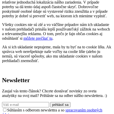
relatívne jednoduchá lokalizácia nášho zariadenia. V prípade
potreby sa dá tento údaj aspoň čiastočne skryť. Dobrovoľne
poskytnuté osobné údaje sú vystavené riziku zneužitia a v prípade
potreby je dobré si preveriť web, na ktorom ich mienime vyplniť.
Všetky cookies nie sú zlé a vo väčšine prípadov nám ich ukladanie
v našom prehliadači prináša lepší používateľský zážitok na weboch
a relevantnejšiu reklamu. O tom, prečo je fajn občas cookies aj
odsúhlasiť si
môžete prečítať tu
.
Ak si ich ukladanie neprajeme, mala by tu byť na to cookie lišta. Ak
správca web nerešpektuje naše voľby na coolie lište (alebo ju
nemá), sú viaceré spôsoby, ako mu ukladanie cookies v našom
prehliadači znemožniť.
Newsletter
Zaujal vás tento článok? Chcete dostávať novinky zo sveta
analytiky na svoj mail? Prihláste sa na odber nášho newslettera. :)
prihlásiť sa
Súhlasím s odberom newslettra a so
spracovaním osobných