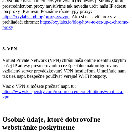
akýsi filter našich internetových volaní (requestov). Stránky, ktoré
prostredníctvom proxy navštívime tak nevedia určiť našu IP adresu,
iba proxy IP adresu. Poznáme rôzne typy proxy:
https://oxylabs.io/blog/proxy-vs-vpn
. Ako si nastaviť proxy v
prehliadači chrome:
https://oxylabs.io/blog/how-to-set-up-a-chrome-
proxy
5. VPN
Virtual Private Network (VPN) chráni našu online identitu skrytím
našej IP adresy presmerovaním cez špeciálne nakonfigurovaný
vzdialený server prevádzkovaný VPN hostiteľom. Umožňuje nám
tak tiež napr. bezpečne používať verejné Wi-Fi hotspoty.
Viac o VPN
si môžete prečítať napr. tu:
https://www.kaspersky.com/resource-center/definitions/what-is-a-
vpn
Osobné údaje, ktoré dobrovoľne
webstránke poskytneme