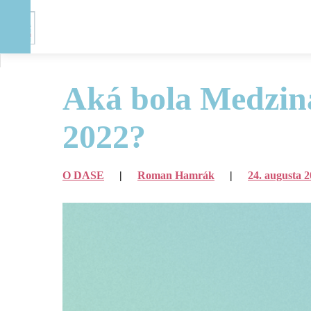
Aká bola Medzin
DASE
>
Blog
>
O DASE
>
2022?
Aká bola Medzinárodná analytická akadémia (IAA) 2022?
O DASE
|
Roman Hamrák
|
24. augusta 