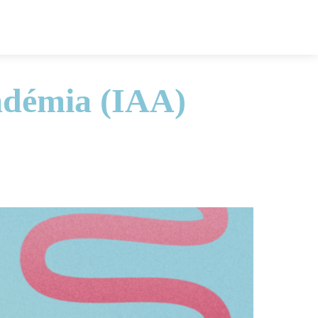
adémia (IAA)
Facebook
Linkedi
ne kurzy
Slovník
Wiki
share
Tweet
share
Zdieľaj: