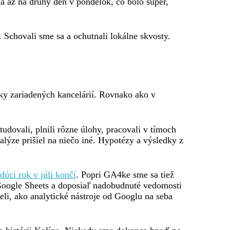
a až na druhý deň v pondelok, čo bolo super,
. Schovali sme sa a ochutnali lokálne skvosty.
cky zariadených kancelárií. Rovnako ako v
dovali, plnili rôzne úlohy, pracovali v tímoch
alýze prišiel na niečo iné. Hypotézy a výsledky z
dúci rok v júli končí
. Popri GA4ke sme sa tiež
 Google Sheets a doposiaľ nadobudnuté vedomosti
eli, ako analytické nástroje od Googlu na seba