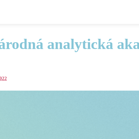
árodná analytická ak
Náš Web
Newsletter
Freebies
Email kurz
Onli
2022