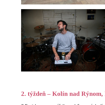
2. týždeň – Kolín nad Rýnom,