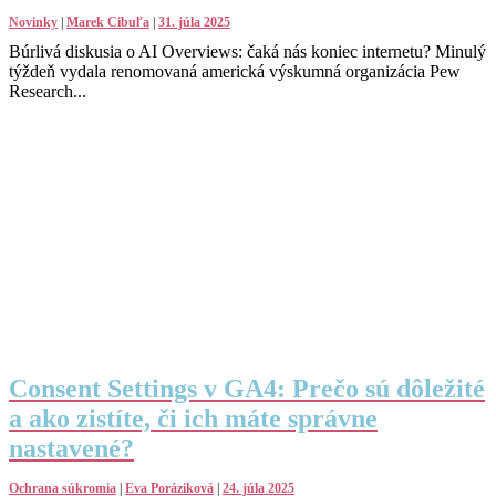
Novinky
|
Marek Cibuľa
|
31. júla 2025
Búrlivá diskusia o AI Overviews: čaká nás koniec internetu? Minulý
týždeň vydala renomovaná americká výskumná organizácia Pew
Research...
Consent Settings v GA4: Prečo sú dôležité
a ako zistíte, či ich máte správne
nastavené?
Ochrana súkromia
|
Eva Poráziková
|
24. júla 2025