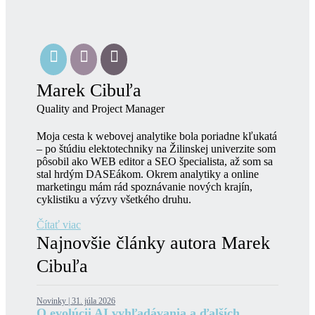
Marek Cibuľa
Quality and Project Manager
Moja cesta k webovej analytike bola poriadne kľukatá
– po štúdiu elektotechniky na Žilinskej univerzite som
pôsobil ako WEB editor a SEO špecialista, až som sa
stal hrdým DASEákom. Okrem analytiky a online
marketingu mám rád spoznávanie nových krajín,
cyklistiku a výzvy všetkého druhu.
Čítať viac
Najnovšie články autora Marek
Cibuľa
Novinky |
31. júla 2026
O evolúcii AI vyhľadávania a ďalších