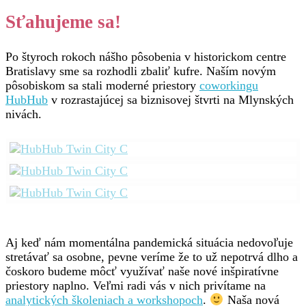
Sťahujeme sa!
Po štyroch rokoch nášho pôsobenia v historickom centre
Bratislavy sme sa rozhodli zbaliť kufre. Naším novým
pôsobiskom sa stali moderné priestory
coworkingu
HubHub
v rozrastajúcej sa biznisovej štvrti na Mlynských
nivách.
Aj keď nám momentálna pandemická situácia nedovoľuje
stretávať sa osobne, pevne veríme že to už nepotrvá dlho a
čoskoro budeme môcť využívať naše nové inšpiratívne
priestory naplno. Veľmi radi vás v nich privítame na
analytických školeniach a workshopoch
.
Naša nová