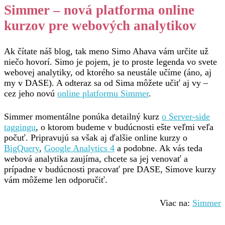
Simmer – nová platforma online
kurzov pre webových analytikov
Ak čítate náš blog, tak meno Simo Ahava vám určite už
niečo hovorí. Simo je pojem, je to proste legenda vo svete
webovej analytiky, od ktorého sa neustále učíme (áno, aj
my v DASE). A odteraz sa od Sima môžete učiť aj vy –
cez jeho novú
online platformu Simmer
.
Simmer momentálne ponúka detailný kurz
o Server-side
taggingu
, o ktorom budeme v budúcnosti ešte veľmi veľa
počuť. Pripravujú sa však aj ďalšie online kurzy o
BigQuery
,
Google Analytics 4
a podobne. Ak vás teda
webová analytika zaujíma, chcete sa jej venovať a
prípadne v budúcnosti pracovať pre DASE, Simove kurzy
vám môžeme len odporučiť.
Viac na:
Simmer