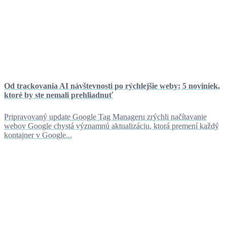
Od trackovania AI návštevnosti po rýchlejšie weby: 5 noviniek,
ktoré by ste nemali prehliadnuť
Pripravovaný update Google Tag Manageru zrýchli načítavanie
webov Google chystá významnú aktualizáciu, ktorá premení každý
kontajner v Google...