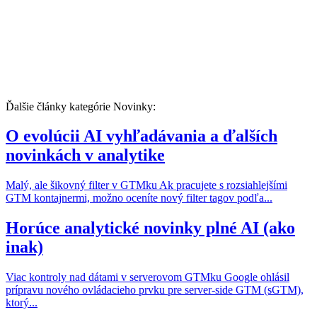
Ďalšie články kategórie Novinky:
O evolúcii AI vyhľadávania a ďalších
novinkách v analytike
Malý, ale šikovný filter v GTMku Ak pracujete s rozsiahlejšími
GTM kontajnermi, možno oceníte nový filter tagov podľa...
Horúce analytické novinky plné AI (ako
inak)
Viac kontroly nad dátami v serverovom GTMku Google ohlásil
prípravu nového ovládacieho prvku pre server-side GTM (sGTM),
ktorý...