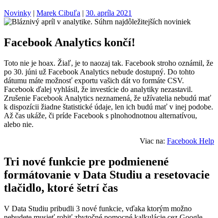
Novinky
|
Marek Cibuľa
|
30. apríla 2021
Facebook Analytics končí!
Toto nie je hoax. Žiaľ, je to naozaj tak. Facebook stroho oznámil, že
po 30. júni už Facebook Analytics nebude dostupný. Do tohto
dátumu máte možnosť exportu vašich dát vo formáte CSV.
Facebook ďalej vyhlásil, že investície do analytiky nezastavil.
Zrušenie Facebook Analytics neznamená, že užívatelia nebudú mať
k dispozícii žiadne štatistické údaje, len ich budú mať v inej podobe.
Až čas ukáže, či príde Facebook s plnohodnotnou alternatívou,
alebo nie.
Viac na:
Facebook Help
Tri nové funkcie pre podmienené
formátovanie v Data Studiu a resetovacie
tlačidlo, ktoré šetrí čas
V Data Studiu pribudli 3 nové funkcie, vďaka ktorým možno
nebudete musieť robiť zbytočné pomocné kalkulácie cez Google