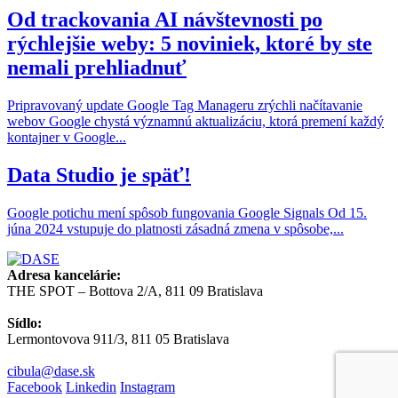
Od trackovania AI návštevnosti po
rýchlejšie weby: 5 noviniek, ktoré by ste
nemali prehliadnuť
Pripravovaný update Google Tag Manageru zrýchli načítavanie
webov Google chystá významnú aktualizáciu, ktorá premení každý
kontajner v Google...
Data Studio je späť!
Google potichu mení spôsob fungovania Google Signals Od 15.
júna 2024 vstupuje do platnosti zásadná zmena v spôsobe,...
Adresa kancelárie:
THE SPOT – Bottova 2/A, 811 09 Bratislava
Sídlo:
Lermontovova 911/3, 811 05 Bratislava
cibula@dase.sk
Facebook
Linkedin
Instagram