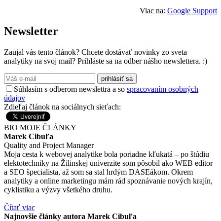
Viac na:
Google Support
Newsletter
Zaujal vás tento článok? Chcete dostávať novinky zo sveta
analytiky na svoj mail? Prihláste sa na odber nášho newslettera. :)
prihlásiť sa
Súhlasím s odberom newslettra a so
spracovaním osobných
údajov
Zdieľaj článok na sociálnych sieťach:
BIO
MOJE ČLÁNKY
Marek Cibuľa
Quality and Project Manager
Moja cesta k webovej analytike bola poriadne kľukatá – po štúdiu
elektotechniky na Žilinskej univerzite som pôsobil ako WEB editor
a SEO špecialista, až som sa stal hrdým DASEákom. Okrem
analytiky a online marketingu mám rád spoznávanie nových krajín,
cyklistiku a výzvy všetkého druhu.
Čítať viac
Najnovšie články autora Marek Cibuľa