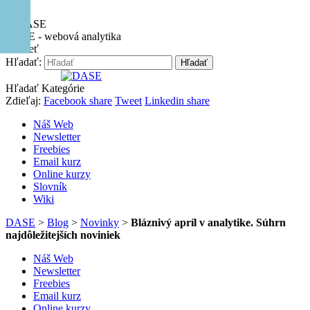
Hore
DASE - webová analytika
Zavrieť
Hľadať:
Hľadať
Hľadať
Kategórie
Zdieľaj:
Facebook share
Tweet
Linkedin share
Náš Web
Newsletter
Freebies
Email kurz
Online kurzy
Slovník
Wiki
DASE
>
Blog
>
Novinky
>
Bláznivý apríl v analytike. Súhrn
najdôležitejších noviniek
Náš Web
Newsletter
Freebies
Email kurz
Online kurzy