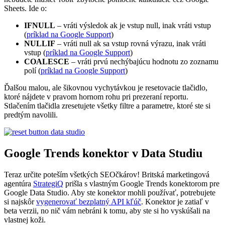
Sheets. Ide o:
IFNULL
– vráti výsledok ak je vstup null, inak vráti vstup
(
príklad na Google Support
)
NULLIF
– vráti null ak sa vstup rovná výrazu, inak vráti
vstup (
príklad na Google Support
)
COALESCE
– vráti prvú nechýbajúcu hodnotu zo zoznamu
polí (
príklad na Google Support
)
Ďalšou malou, ale šikovnou vychytávkou je resetovacie tlačidlo,
ktoré nájdete v pravom hornom rohu pri prezeraní reportu.
Stlačením tlačidla zresetujete všetky filtre a parametre, ktoré ste si
predtým navolili.
Google Trends konektor v Data Studiu
Teraz určite poteším všetkých SEOčkárov! Britská marketingová
agentúra
StrategiQ
prišla s vlastným Google Trends konektorom pre
Google Data Studio. Aby ste konektor mohli používať, potrebujete
si najskôr
vygenerovať bezplatný API kľúč
. Konektor je zatiaľ v
beta verzii, no nič vám nebráni k tomu, aby ste si ho vyskúšali na
vlastnej koži.