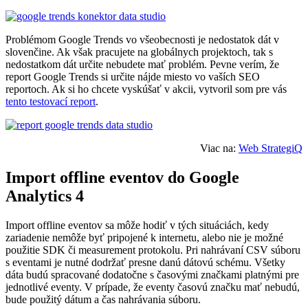
Problémom Google Trends vo všeobecnosti je nedostatok dát v
slovenčine. Ak však pracujete na globálnych projektoch, tak s
nedostatkom dát určite nebudete mať problém. Pevne verím, že
report Google Trends si určite nájde miesto vo vaších SEO
reportoch. Ak si ho chcete vyskúšať v akcii, vytvoril som pre vás
tento testovací report
.
Viac na:
Web StrategiQ
Import offline eventov do Google
Analytics 4
Import offline eventov sa môže hodiť v tých situáciách, kedy
zariadenie nemôže byť pripojené k internetu, alebo nie je možné
použitie SDK či measurement protokolu. Pri nahrávaní CSV súboru
s eventami je nutné dodržať presne danú dátovú schému. Všetky
dáta budú spracované dodatočne s časovými značkami platnými pre
jednotlivé eventy. V prípade, že eventy časovú značku mať nebudú,
bude použitý dátum a čas nahrávania súboru.