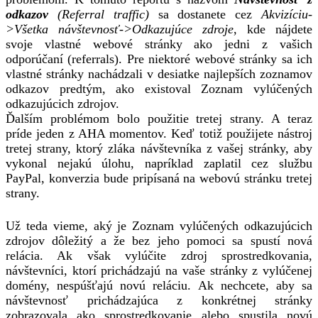
odkazov
(Referral traffic)
sa dostanete cez
Akvizíciu-
>Všetka návštevnosť->Odkazujúce zdroje
, kde nájdete
svoje vlastné webové stránky ako jedni z vašich
odporúčaní (referrals). Pre niektoré webové stránky sa ich
vlastné stránky nachádzali v desiatke najlepších zoznamov
odkazov predtým, ako existoval Zoznam vylúčených
odkazujúcich zdrojov.
Ďalším problémom bolo použitie tretej strany. A teraz
príde jeden z AHA momentov. Keď totiž použijete nástroj
tretej strany, ktorý zláka návštevníka z vašej stránky, aby
vykonal nejakú úlohu, napríklad zaplatil cez službu
PayPal, konverzia bude pripísaná na webovú stránku tretej
strany.
Už teda vieme, aký je Zoznam vylúčených odkazujúcich
zdrojov dôležitý a že bez jeho pomoci sa spustí nová
relácia. Ak však vylúčite zdroj sprostredkovania,
návštevníci, ktorí prichádzajú na vaše stránky z vylúčenej
domény, nespúšťajú novú reláciu. Ak nechcete, aby sa
návštevnosť prichádzajúca z konkrétnej stránky
zobrazovala ako sprostredkovanie alebo spustila novú