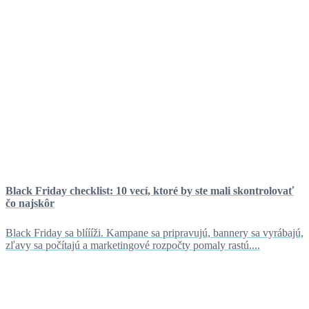
Black Friday checklist: 10 vecí, ktoré by ste mali skontrolovať
čo najskôr
Black Friday sa blíííži. Kampane sa pripravujú, bannery sa vyrábajú,
zľavy sa počítajú a marketingové rozpočty pomaly rastú....