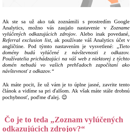
Ak ste sa už ako tak zoznámili s prostredím Google
Analytics, možno vás zaujalo nastavenie v
Zozname
vylúčených odkazujúcich zdrojov
. Alebo inak povedané,
Referral exclusion list
, ak používate váš Analytics účet v
angličtine.
Pod týmto nastavením je vysvetlené: „
Tieto
domény budú vylúčené z návštevnosti z odkazov.
Používatelia prichádzajúci na váš web z niektorej z týchto
domén nebudú vo vašich prehľadoch započítaní ako
návštevnosť z odkazov.
“
Ak máte pocit, že už vám je to úplne jasné, zavrite tento
článok a vidíme sa pri ďalšom. Ak však máte stále drobnú
pochybnosť, poďme ďalej. 😉
Čo je to teda „Zoznam vylúčených
odkazujúcich zdrojov?“