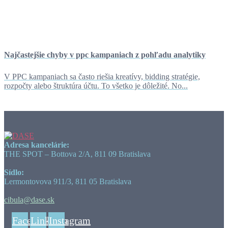
Najčastejšie chyby v ppc kampaniach z pohľadu analytiky
V PPC kampaniach sa často riešia kreatívy, bidding stratégie,
rozpočty alebo štruktúra účtu. To všetko je dôležité. No...
Adresa kancelárie:
THE SPOT – Bottova 2/A, 811 09 Bratislava
Sídlo:
Lermontovova 911/3, 811 05 Bratislava
cibula@dase.sk
Facebook
Linkedin
Instagram