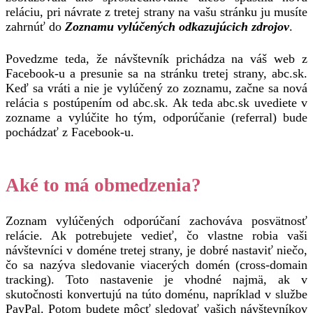
reláciu, pri návrate z tretej strany na vašu stránku ju musíte
zahrnúť do
Zoznamu vylúčených odkazujúcich zdrojov
.
Povedzme teda, že návštevník prichádza na váš web z
Facebook-u a presunie sa na stránku tretej strany, abc.sk.
Keď sa vráti a nie je vylúčený zo zoznamu, začne sa nová
relácia s postúpením od abc.sk. Ak teda abc.sk uvediete v
zozname a vylúčite ho tým, odporúčanie (referral) bude
pochádzať z Facebook-u.
Aké to má obmedzenia?
Zoznam vylúčených odporúčaní zachováva posvätnosť
relácie. Ak potrebujete vedieť, čo vlastne robia vaši
návštevníci v doméne tretej strany, je dobré nastaviť niečo,
čo sa nazýva sledovanie viacerých domén (cross-domain
tracking). Toto nastavenie je vhodné najmä, ak v
skutočnosti konvertujú na túto doménu, napríklad v službe
PayPal. Potom budete môcť sledovať vašich návštevníkov