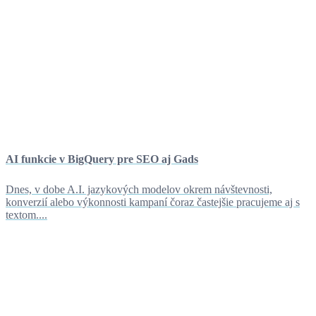
AI funkcie v BigQuery pre SEO aj Gads
Dnes, v dobe A.I. jazykových modelov okrem návštevnosti,
konverzií alebo výkonnosti kampaní čoraz častejšie pracujeme aj s
textom....