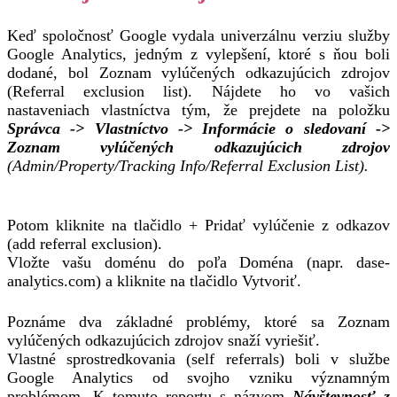
Keď spoločnosť Google vydala univerzálnu verziu služby
Google Analytics, jedným z vylepšení, ktoré s ňou boli
dodané, bol Zoznam vylúčených odkazujúcich zdrojov
(Referral exclusion list). Nájdete ho vo vašich
nastaveniach vlastníctva tým, že prejdete na položku
Správca -> Vlastníctvo -> Informácie o sledovaní ->
Zoznam vylúčených odkazujúcich zdrojov
(Admin/Property/Tracking Info/Referral Exclusion List).
Potom kliknite na tlačidlo + Pridať vylúčenie z odkazov
(add referral exclusion).
Vložte vašu doménu do poľa Doména (napr. dase-
analytics.com) a kliknite na tlačidlo Vytvoriť.
Poznáme dva základné problémy, ktoré sa Zoznam
vylúčených odkazujúcich zdrojov snaží vyriešiť.
Vlastné sprostredkovania (self referrals) boli v službe
Google Analytics od svojho vzniku významným
problémom. K tomuto reportu s názvom
Návštevnosť z